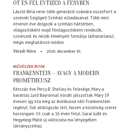
ÖT ÉS FÉL ÉVTIZED A FÉNYBEN
László Béla neve több generáció számára összeforrt a
szolnoki Szigligeti Színház előadásaival. Több mint
ötvenöt éve dolgozik a színházi háttérben,
világosítóként majd fővilágosítóként rendezők,
színészek és nézők élményeit formálja láthatatlanul,
mégis meghatározó módon.
2026. december 10.
Váradi Nóra
MŰVÉSZEK ÍRTÁK
FRANKENSTEIN – AVAGY A MODERN
PROMÉTHEUSZ
Kétszáz éve Percy B. Shelley és felesége, Mary a
baráttal, Lord Bayronnal írósdit játszottak. Mary 19
évesen így írta meg az ikonikussá vált Frankenstein
regényt. Sok átdolgozás lett, hiszen a közönség szeret
borzongani. Itt csak a 16 éven felül. Garai Judit és
Hegymegi Máté új változata ma lényegében
látványszínház.