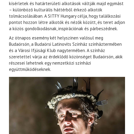
kísérletek és határterületi alkotások váltják majd egymást
– különböző kulturális háttérből érkező alkotók
tolmácsolásában. A SITFY Hungary célja, hogy találkozási
pontot hozzon létre alkotók és nézők között, és teret adjon
a közös gondolkodásnak, inspirációnak és párbeszédnek.
Az ötnapos esemény két helyszínen valósul meg
Budaörsön, a Budaörsi Latinovits Színház színháztermében
és a Városi Ifjúsági Klub nagytermében. A színház
szeretettel várja az érdeklődő közönséget Budaörsön, akik
részesei lehetnek egy nemzetközi színházi
együttműködéseknek.