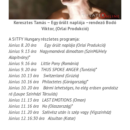
Keresztes Tamás – Egy őrült naplója –rendező Bodó
Viktor, (Orlai Produkció)
A SITFY Hungary részletes programja:
Június 8. 20 óra Egy őrült naplója (Orlai Produkció)
Június 9. 13 óra Nagymamával álmodtam (SzínMűHely
Alapítvány)*
Június 9. 16 óra Little Pony (Románia)
Június 9. 20 óra THUS SPOKE ANGER (Tunézia)*
Június 10. 13 óra Switzerland (Grúzia)
Június 10. 16 óra Philoctetes (Görögország)*
Június 10. 20 óra Bármi lehetséges, ha elég erősen gondolsz
rá (Loupe Színházi Társulás)
Június 11. 13 óra LAST EMOTIONS (Oman)
Június 11. 16 óra No (Olaszország)*
Június 11. 20 óra Szélvész után is szép vagy (Vígszínház)
Június 12. 16:30 óra Alsultan (Katar)