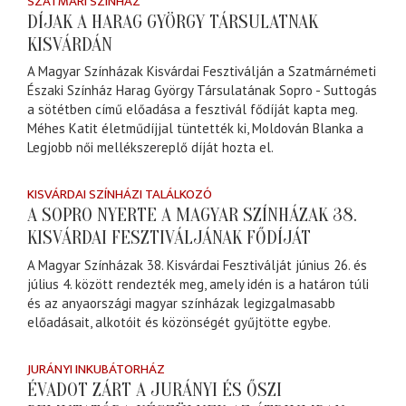
SZATMÁRI SZÍNHÁZ
DÍJAK A HARAG GYÖRGY TÁRSULATNAK
KISVÁRDÁN
A Magyar Színházak Kisvárdai Fesztiválján a Szatmárnémeti
Északi Színház Harag György Társulatának Sopro - Suttogás
a sötétben című előadása a fesztivál fődíját kapta meg.
Méhes Katit életműdíjjal tüntették ki, Moldován Blanka a
Legjobb női mellékszereplő díját hozta el.
KISVÁRDAI SZÍNHÁZI TALÁLKOZÓ
A SOPRO NYERTE A MAGYAR SZÍNHÁZAK 38.
KISVÁRDAI FESZTIVÁLJÁNAK FŐDÍJÁT
A Magyar Színházak 38. Kisvárdai Fesztiválját június 26. és
július 4. között rendezték meg, amely idén is a határon túli
és az anyaországi magyar színházak legizgalmasabb
előadásait, alkotóit és közönségét gyűjtötte egybe.
JURÁNYI INKUBÁTORHÁZ
ÉVADOT ZÁRT A JURÁNYI ÉS ŐSZI