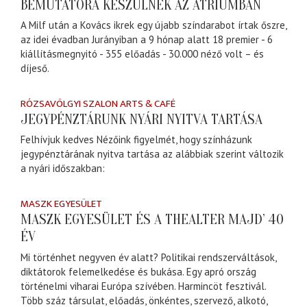
BEMUTATÓRA KÉSZÜLNEK AZ ÁTRIUMBAN
A Milf után a Kovács ikrek egy újabb színdarabot írtak őszre,
az idei évadban Jurányiban a 9 hónap alatt 18 premier - 6
kiállításmegnyitó - 355 előadás - 30.000 néző volt – és
díjeső.
RÓZSAVÖLGYI SZALON ARTS & CAFÉ
JEGYPÉNZTÁRUNK NYÁRI NYITVA TARTÁSA
Felhívjuk kedves Nézőink figyelmét, hogy színházunk
jegypénztárának nyitva tartása az alábbiak szerint változik
a nyári időszakban:
MASZK EGYESÜLET
MASZK EGYESÜLET ÉS A THEALTER MAJD’ 40
ÉV
Mi történhet negyven év alatt? Politikai rendszerváltások,
diktátorok felemelkedése és bukása. Egy apró ország
történelmi viharai Európa szívében. Harmincöt fesztivál.
Több száz társulat, előadás, önkéntes, szervező, alkotó,