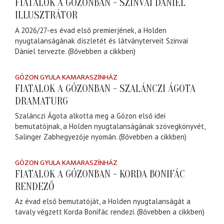
FIATALOK A GÓZONBAN - SZINVAI DÁNIEL
ILLUSZTRÁTOR
A 2026/27-es évad első premierjének, a Holden
nyugtalanságának díszletét és látványterveit Szinvai
Dániel tervezte. (Bővebben a cikkben)
GÓZON GYULA KAMARASZÍNHÁZ
FIATALOK A GÓZONBAN - SZALÁNCZI ÁGOTA
DRAMATURG
Szalánczi Ágota alkotta meg a Gózon első idei
bemutatójnak, a Holden nyugtalanságának szövegkönyvét,
Salinger Zabhegyezője nyomán. (Bővebben a cikkben)
GÓZON GYULA KAMARASZÍNHÁZ
FIATALOK A GÓZONBAN - KORDA BONIFÁC
RENDEZŐ
Az évad első bemutatóját, a Holden nyugtalanságát a
tavaly végzett Korda Bonifác rendezi. (Bővebben a cikkben)