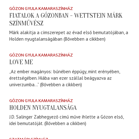
GÓZON GYULA KAMARASZÍNHÁZ
FIATALOK A GÓZONBAN - WETTSTEIN MÁRK
SZÍNMŰVÉSZ
Márk alakítja a címszerepet az évad első bemutatójában, a
Holden nyugtalanságában (Bővebben a cikkben)
GÓZON GYULA KAMARASZÍNHÁZ
LOVE ME
„Az ember magányos: bűnében éppúgy, mint erényében,
érettségében. Hiába van ezer szállal beágyazva az
univerzumba...” (Bővebben a cikkben)
GÓZON GYULA KAMARASZÍNHÁZ
HOLDEN NYUGTALANSÁGA
J.D. Salinger Zabhegyező című műve ihlette a Gózon első,
idei bemutatóját. (Bővebben a cikkben)