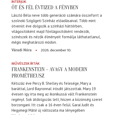
INTERJÚK
ÖT ÉS FÉL ÉVTIZED A FÉNYBEN
László Béla neve több generáció számára összeforrt a
szolnoki Szigligeti Színház előadásaival. Több mint
ötvenöt éve dolgozik a színházi háttérben,
világosítóként majd fővilágosítóként rendezők,
színészek és nézők élményeit formálja láthatatlanul,
mégis meghatározó módon.
2026. december 10.
Váradi Nóra
MŰVÉSZEK ÍRTÁK
FRANKENSTEIN – AVAGY A MODERN
PROMÉTHEUSZ
Kétszáz éve Percy B. Shelley és felesége, Mary a
baráttal, Lord Bayronnal írósdit játszottak. Mary 19
évesen így írta meg az ikonikussá vált Frankenstein
regényt. Sok átdolgozás lett, hiszen a közönség szeret
borzongani. Itt csak a 16 éven felül. Garai Judit és
Hegymegi Máté új változata ma lényegében