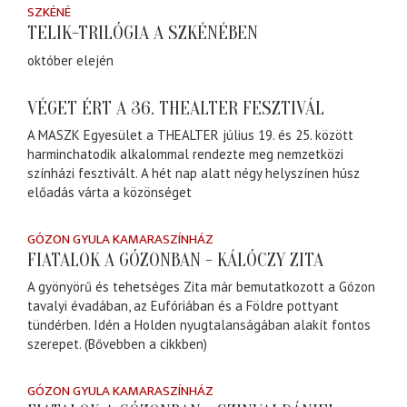
SZKÉNÉ
TELIK-TRILÓGIA A SZKÉNÉBEN
október elején
VÉGET ÉRT A 36. THEALTER FESZTIVÁL
A MASZK Egyesület a THEALTER július 19. és 25. között
harminchatodik alkalommal rendezte meg nemzetközi
színházi fesztivált. A hét nap alatt négy helyszínen húsz
előadás várta a közönséget
GÓZON GYULA KAMARASZÍNHÁZ
FIATALOK A GÓZONBAN - KÁLÓCZY ZITA
A gyönyörű és tehetséges Zita már bemutatkozott a Gózon
tavalyi évadában, az Eufóriában és a Földre pottyant
tündérben. Idén a Holden nyugtalanságában alakít fontos
szerepet. (Bővebben a cikkben)
GÓZON GYULA KAMARASZÍNHÁZ