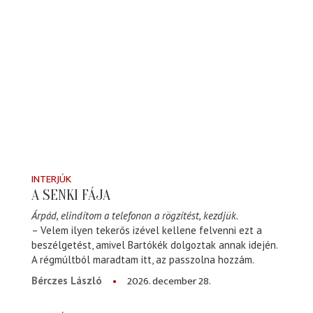
INTERJÚK
A SENKI FÁJA
Árpád, elindítom a telefonon a rögzítést, kezdjük.
– Velem ilyen tekerős izével kellene felvenni ezt a
beszélgetést, amivel Bartókék dolgoztak annak idején.
A régmúltból maradtam itt, az passzolna hozzám.
2026. december 28.
Bérczes László