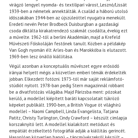
virágzó lengyel nyomda- és textilipari várost, Lesznó/Lissát
1939-ben a németek annektálták. A család a háború utolsó
időszakában 1944-ben az újszüleöttel nyugatra menekült.
Eredeti nevén Peter Brodbeck Duisburgban a gazdasági
csoda diktálta kirakatrendező szakmát csodálta, évekig ezt
a művelte. 1962-től a berlini Akadémián, majd a Krefeld
Művészeti Főiskoláján festőnek tanult. Közben a példakép
Van Gogh nyomán élt Arles-ban és Marokkóba is elutazott.
1969-ben lesz önálló kiállítása.
Végül azonban a konceptuális művészet egyre erősödő
irányai helyett mégis a közvetlen emberi témák érdekelték
jobban. Elkezdett fotózni. 1973-tól már saját reklámfotó-
stúdiót nyitott. 1978-ban pedig Stern magazinnál robbant
be a divatfotózás világába. Majd Párizsba ment: pózokat
kerülő, a modellel kiépített baráti kapcsolatait tükröző
képeket publikált. 1990-ben, a British Vogue öt világhírű
modellel – Naomi Campbell, Linda Evangelista, Tatjana
Patitz, Christy Turlington, Cindy Crawford – készült címlapja
korszaknyitó lett. A modellel kialakított metódust és
empátiát érzékeltető fotográfiái adják a kiállítás gerincét.
Hasonlóan közvetlen hangú – táncművészekről készült –