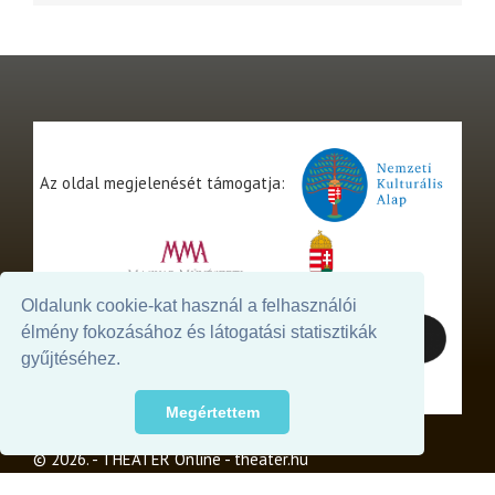
Az oldal megjelenését támogatja:
Oldalunk cookie-kat használ a felhasználói
élmény fokozásához és látogatási statisztikák
gyűjtéséhez.
Megértettem
© 2026. - THEATER Online -
theater.hu