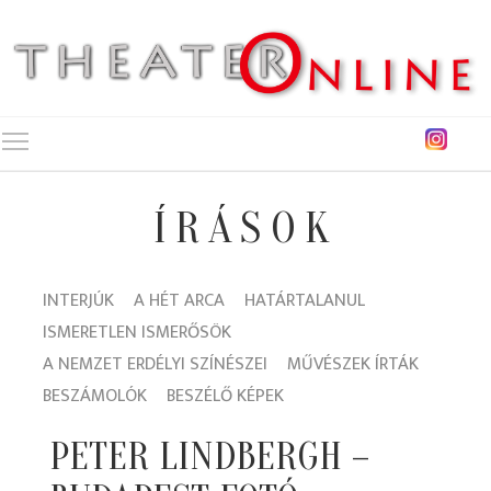
Toggle main menu visibility
ÍRÁSOK
INTERJÚK
A HÉT ARCA
HATÁRTALANUL
ISMERETLEN ISMERŐSÖK
A NEMZET ERDÉLYI SZÍNÉSZEI
MŰVÉSZEK ÍRTÁK
BESZÁMOLÓK
BESZÉLŐ KÉPEK
PETER LINDBERGH –