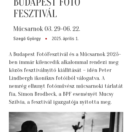
BUDAPEST FOTÓ
FESZTIVÁL
Műcsarnok 03. 29-06. 22.
Szegő György
2025. április 1.
A Budapest FotóFesztivál és a Műcsarnok 2025-
ben immár kilencedik alkalommal rendezi meg
közös fesztiválnyitó kiállítását – idén Peter
Lindbergh ikonikus fotóiból válogatva. A
nemrég elhunyt fotóművész műcsarnoki tárlatát
fia, Simon Brodbeck, a BPF eseményét Mucsy
Szilvia, a fesztivál igazgatója nyitotta meg.