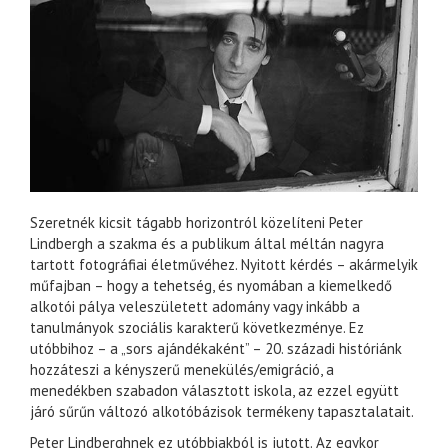
Szeretnék kicsit tágabb horizontról közelíteni Peter
Lindbergh a szakma és a publikum által méltán nagyra
tartott fotográfiai életművéhez. Nyitott kérdés – akármelyik
műfajban – hogy a tehetség, és nyomában a kiemelkedő
alkotói pálya veleszületett adomány vagy inkább a
tanulmányok szociális karakterű következménye. Ez
utóbbihoz – a „sors ajándékaként” – 20. századi históriánk
hozzáteszi a kényszerű menekülés/emigráció, a
menedékben szabadon választott iskola, az ezzel együtt
járó sűrűn változó alkotóbázisok termékeny tapasztalatait.
Peter Lindberghnek ez utóbbiakból is jutott. Az egykor