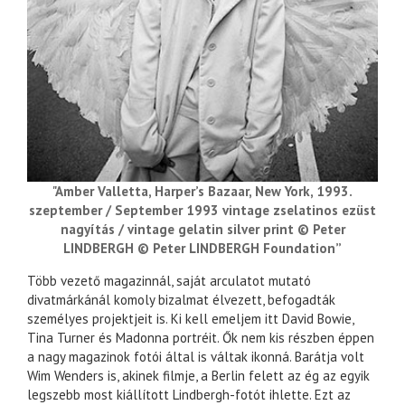
"Amber Valletta, Harper’s Bazaar, New York, 1993.
szeptember / September 1993 vintage zselatinos ezüst
nagyítás / vintage gelatin silver print © Peter
LINDBERGH © Peter LINDBERGH Foundation”
Több vezető magazinnál, saját arculatot mutató
divatmárkánál komoly bizalmat élvezett, befogadták
személyes projektjeit is. Ki kell emeljem itt David Bowie,
Tina Turner és Madonna portréit. Ők nem kis részben éppen
a nagy magazinok fotói által is váltak ikonná. Barátja volt
Wim Wenders is, akinek filmje, a Berlin felett az ég az egyik
legszebb most kiállított Lindbergh-fotót ihlette. Ezt az