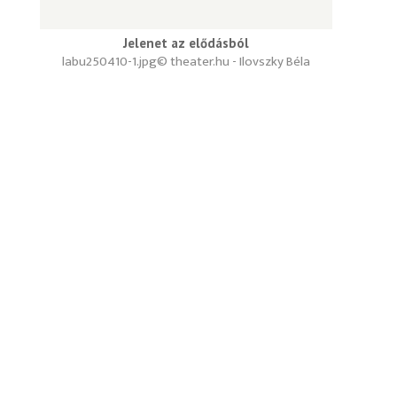
Jelenet az elődásból
labu250410-1.jpg
© theater.hu - Ilovszky Béla