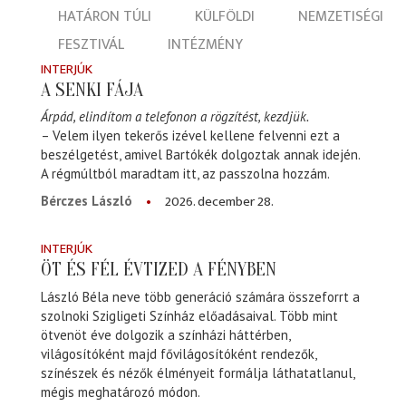
HATÁRON TÚLI
KÜLFÖLDI
NEMZETISÉGI
FESZTIVÁL
INTÉZMÉNY
INTERJÚK
A SENKI FÁJA
Árpád, elindítom a telefonon a rögzítést, kezdjük.
– Velem ilyen tekerős izével kellene felvenni ezt a
beszélgetést, amivel Bartókék dolgoztak annak idején.
A régmúltból maradtam itt, az passzolna hozzám.
2026. december 28.
Bérczes László
INTERJÚK
ÖT ÉS FÉL ÉVTIZED A FÉNYBEN
László Béla neve több generáció számára összeforrt a
szolnoki Szigligeti Színház előadásaival. Több mint
ötvenöt éve dolgozik a színházi háttérben,
világosítóként majd fővilágosítóként rendezők,
színészek és nézők élményeit formálja láthatatlanul,
mégis meghatározó módon.