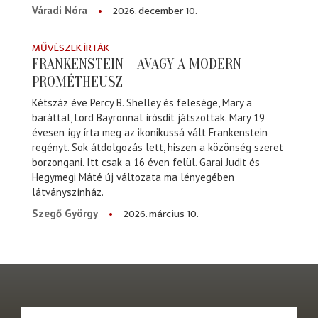
2026. december 10.
Váradi Nóra
MŰVÉSZEK ÍRTÁK
FRANKENSTEIN – AVAGY A MODERN
PROMÉTHEUSZ
Kétszáz éve Percy B. Shelley és felesége, Mary a
baráttal, Lord Bayronnal írósdit játszottak. Mary 19
évesen így írta meg az ikonikussá vált Frankenstein
regényt. Sok átdolgozás lett, hiszen a közönség szeret
borzongani. Itt csak a 16 éven felül. Garai Judit és
Hegymegi Máté új változata ma lényegében
látványszínház.
2026. március 10.
Szegő György