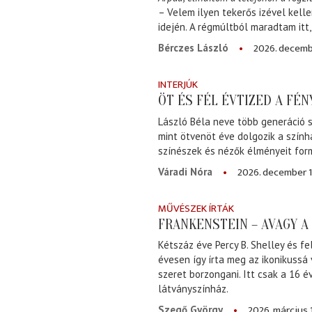
– Velem ilyen tekerős izével kell
idején. A régmúltból maradtam itt
2026. decemb
Bérczes László
INTERJÚK
ÖT ÉS FÉL ÉVTIZED A FÉ
László Béla neve több generáció s
mint ötvenöt éve dolgozik a szính
színészek és nézők élményeit for
2026. december 1
Váradi Nóra
MŰVÉSZEK ÍRTÁK
FRANKENSTEIN – AVAGY 
Kétszáz éve Percy B. Shelley és fe
évesen így írta meg az ikonikussá
szeret borzongani. Itt csak a 16 
látványszínház.
2026. március 
Szegő György