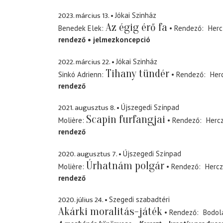
2023. március 13.
Jókai Szinház
Az égig érő fa
Benedek Elek
Rendező
Herc
rendező
jelmezkoncepció
2022. március 22.
Jókai Szinház
Tihany tündér
Sinkó Adrienn
Rendező
Her
rendező
2021. augusztus 8.
Újszegedi Színpad
Scapin furfangjai
Molière
Rendező
Herc
rendező
2020. augusztus 7.
Újszegedi Színpad
Úrhatnám polgár
Molière
Rendező
Hercz
rendező
2020. július 24.
Szegedi szabadtéri
Akárki moralitás-játék
Rendező
Bodol