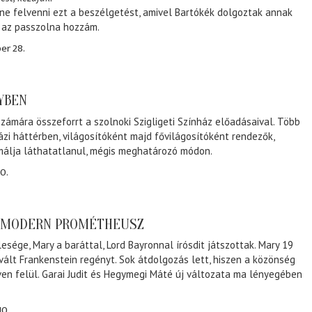
ene felvenni ezt a beszélgetést, amivel Bartókék dolgoztak annak
, az passzolna hozzám.
er 28.
NYBEN
zámára összeforrt a szolnoki Szigligeti Színház előadásaival. Több
ázi háttérben, világosítóként majd fővilágosítóként rendezők,
málja láthatatlanul, mégis meghatározó módon.
0.
A MODERN PROMÉTHEUSZ
lesége, Mary a baráttal, Lord Bayronnal írósdit játszottak. Mary 19
 vált Frankenstein regényt. Sok átdolgozás lett, hiszen a közönség
éven felül. Garai Judit és Hegymegi Máté új változata ma lényegében
10.