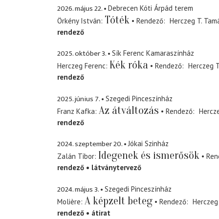
2026. május 22.
Debrecen Kóti Árpád terem
Tóték
Örkény István
Rendező
Herczeg T. Tam
rendező
2025. október 3.
Sík Ferenc Kamaraszínház
Kék róka
Herczeg Ferenc
Rendező
Herczeg T
rendező
2025. június 7.
Szegedi Pinceszínház
Az átváltozás
Franz Kafka
Rendező
Hercz
rendező
2024. szeptember 20.
Jókai Szinház
Idegenek és ismerősök
Zalán Tibor
Ren
rendező
látványtervező
2024. május 3.
Szegedi Pinceszínház
A képzelt beteg
Molière
Rendező
Herczeg
rendező
átirat