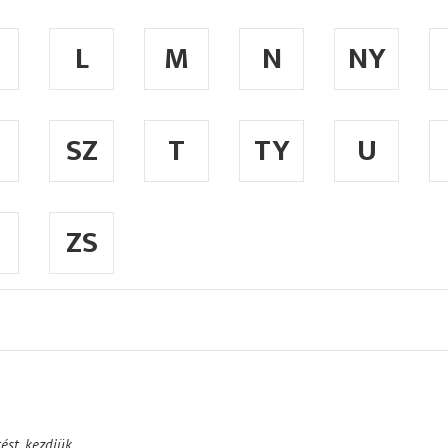
L
M
N
NY
SZ
T
TY
U
ZS
ést, kezdjük.