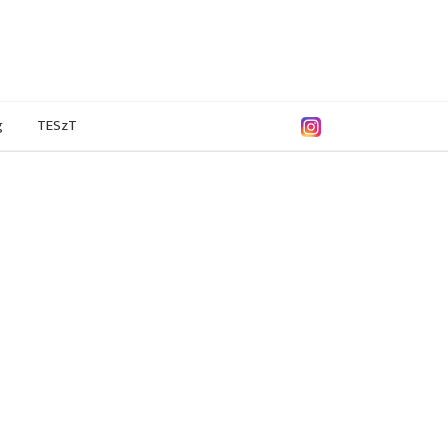
g
TESzT