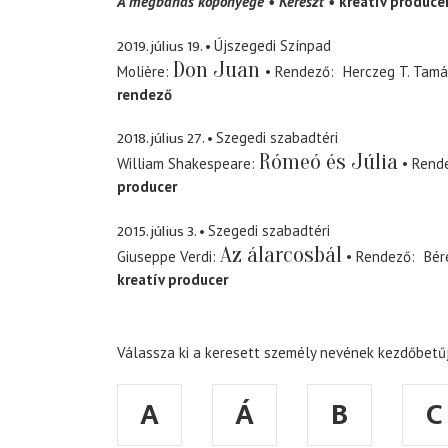
A megbánás köpönyege
Kereszt
kreatív produce
2019. július 19.
Újszegedi Színpad
Don Juan
Molière
Rendező
Herczeg T. Tamá
rendező
2018. július 27.
Szegedi szabadtéri
Rómeó és Júlia
William Shakespeare
Rend
producer
2015. július 3.
Szegedi szabadtéri
Az álarcosbál
Giuseppe Verdi
Rendező
Bér
kreatív producer
Válassza ki a keresett személy nevének kezdőbetűj
A
Á
B
C