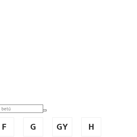
F
G
GY
H