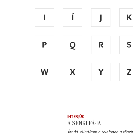
I
Í
J
K
P
Q
R
S
W
X
Y
Z
INTERJÚK
A SENKI FÁJA
Árpád, elindítom a telefonon a rögzít