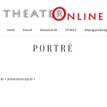
Hírek
Írások
Bemutatók
HTMSZ
Képügynöksé
PORTRÉ
rat
jelmezkoncepció