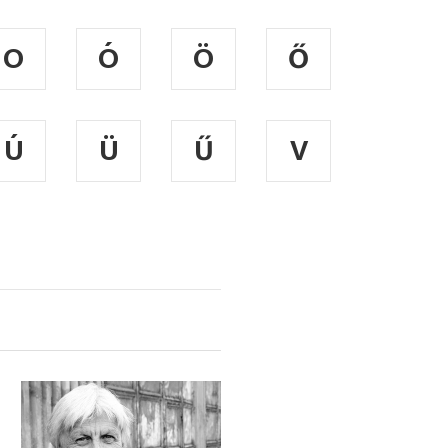
O
Ó
Ö
Ő
Ú
Ü
Ű
V