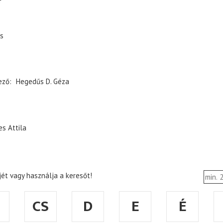
r
s
ező
Hegedűs D. Géza
es Attila
ét vagy használja a keresőt!
CS
D
E
É