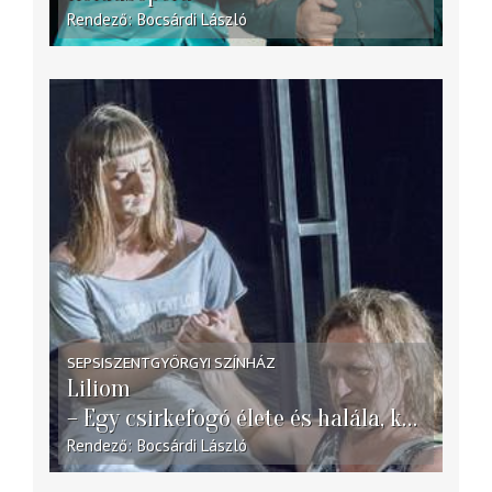
Rendező
Bocsárdi László
SEPSISZENTGYÖRGYI SZÍNHÁZ
Liliom
– Egy csirkefogó élete és halála, külvárosi legenda hét képben –
Rendező
Bocsárdi László