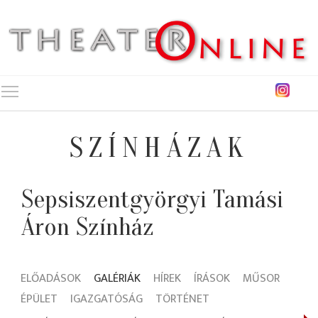
Toggle main menu visibility
SZÍNHÁZAK
Sepsiszentgyörgyi Tamási
Áron Színház
ELŐADÁSOK
GALÉRIÁK
HÍREK
ÍRÁSOK
MŰSOR
ÉPÜLET
IGAZGATÓSÁG
TÖRTÉNET