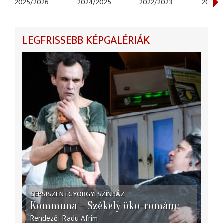
2025/2026
2024/2025
2022/2023
2021/2
LEGFRISSEBB KÉPGALÉRIÁK
SEPSISZENTGYÖRGYI SZÍNHÁZ
Kommuna – Székely öko-románc
Rendező
Radu Afrim