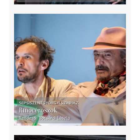
SEPSISZENTGYÖRGYI SZÍNHÁZ
Rinocéroszok
Rendező
Bocsárdi László