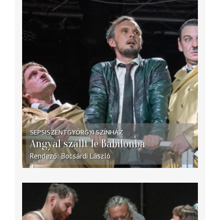
SEPSISZENTGYÖRGYI SZÍNHÁZ
Angyal szállt le Babilonba
Rendező
Bocsárdi László