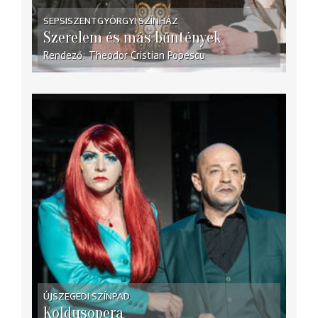
SEPSISZENTGYÖRGYI SZÍNHÁZ
Szerelem és más bűntények
Rendező
Theodor Cristian Popescu
ÚJSZEGEDI SZÍNPAD
Koldusopera