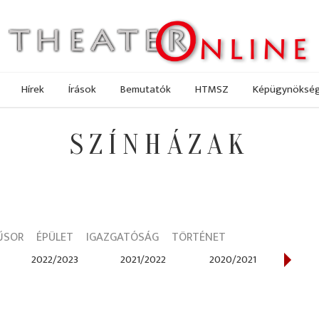
Hírek
Írások
Bemutatók
HTMSZ
Képügynöksé
SZÍNHÁZAK
ŰSOR
ÉPÜLET
IGAZGATÓSÁG
TÖRTÉNET
2022/2023
2021/2022
2020/2021
201