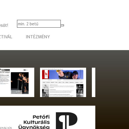
esőt!
ZTIVÁL
INTÉZMÉNY