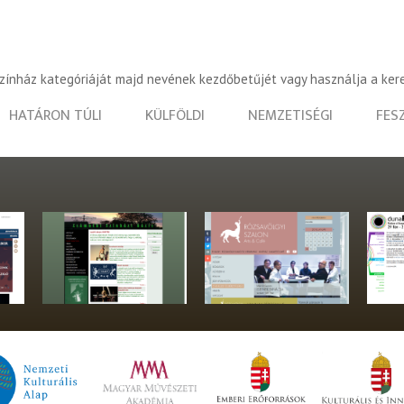
színház kategóriáját majd nevének kezdőbetűjét vagy használja a ker
HATÁRON TÚLI
KÜLFÖLDI
NEMZETISÉGI
FES