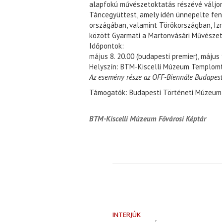
alapfokú művészetoktatás részévé váljon
Táncegyüttest, amely idén ünnepelte fen
országában, valamint Törökországban, Iz
között Gyarmati a Martonvásári Művészeti 
Időpontok:
május 8. 20.00 (budapesti premier), május 
Helyszín: BTM-Kiscelli Múzeum Templomté
Az esemény része az OFF-Biennále Budapest 
Támogatók: Budapesti Történeti Múzeu
BTM-Kiscelli Múzeum Fővárosi Képtár
INTERJÚK