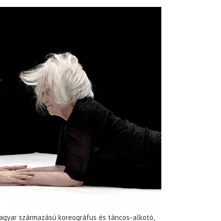
magyar származású koreográfus és táncos-alkotó,