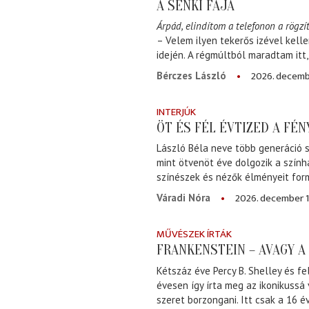
A SENKI FÁJA
Árpád, elindítom a telefonon a rögzít
– Velem ilyen tekerős izével kell
idején. A régmúltból maradtam itt
2026. decemb
Bérczes László
INTERJÚK
ÖT ÉS FÉL ÉVTIZED A FÉ
László Béla neve több generáció s
mint ötvenöt éve dolgozik a szính
színészek és nézők élményeit for
2026. december 1
Váradi Nóra
MŰVÉSZEK ÍRTÁK
FRANKENSTEIN – AVAGY 
Kétszáz éve Percy B. Shelley és fe
évesen így írta meg az ikonikussá
szeret borzongani. Itt csak a 16 