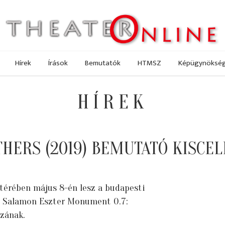
Hírek
Írások
Bemutatók
HTMSZ
Képügynöksé
HÍREK
HERS (2019) BEMUTATÓ KISCE
érében május 8-én lesz a budapesti
s Salamon Eszter Monument 0.7:
zának.