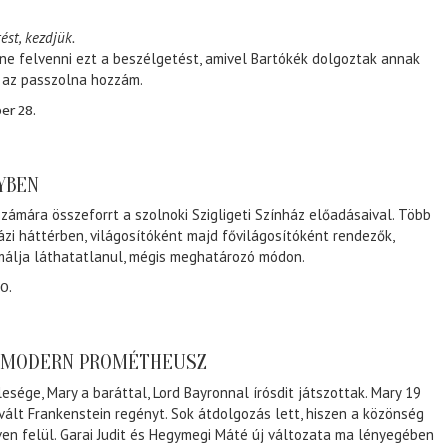
ést, kezdjük.
ene felvenni ezt a beszélgetést, amivel Bartókék dolgoztak annak
, az passzolna hozzám.
er 28.
NYBEN
zámára összeforrt a szolnoki Szigligeti Színház előadásaival. Több
ázi háttérben, világosítóként majd fővilágosítóként rendezők,
málja láthatatlanul, mégis meghatározó módon.
0.
A MODERN PROMÉTHEUSZ
lesége, Mary a baráttal, Lord Bayronnal írósdit játszottak. Mary 19
 vált Frankenstein regényt. Sok átdolgozás lett, hiszen a közönség
éven felül. Garai Judit és Hegymegi Máté új változata ma lényegében