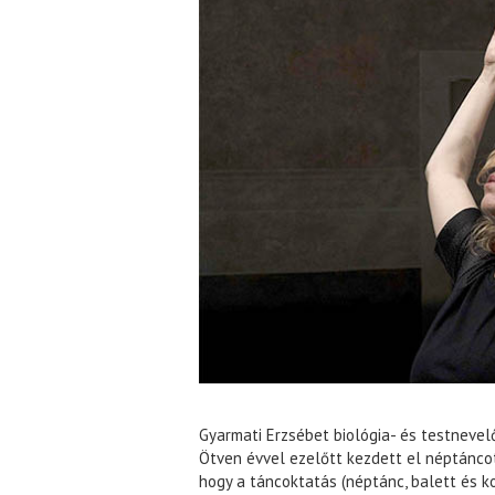
Gyarmati Erzsébet biológia- és testnevel
Ötven évvel ezelőtt kezdett el néptáncot 
hogy a táncoktatás (néptánc, balett és k