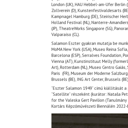
London (UK), HAU Hebbel-am-Ufer Berlin (
Zollverein (D), Kunstenfestivaldesarts (BE
Kampnagel Hamburg (DE), Steirischer Herbs
Holland Festival (NL), Nanterre-Amandiers
(JP), TheatreWorks Singapore (SG), Panora
Valparaíso (CL).
Salamon Eszter gyakran mutatja be munk
MoMA New York (USA), Museo Reina Sofía,
Barcelona (ESP), Serralves Foundation, Po
Vienna (AT), Kunstinstituut Melly (forme
Art), Rotterdam (NL), Museo Centro Gaiás,
Paris (FR), Museum der Moderne Salzburg 
Brussels (BE), ING Art Center, Brussels (BE)
“Eszter Salamon 1949” című kiállítását a
“Satellite” részeként (kurátor: Nataša Pet
for the Valeska Gert Pavilion (Tanulmány 
Kortárs Képzőművészeti Biennálén 2022-