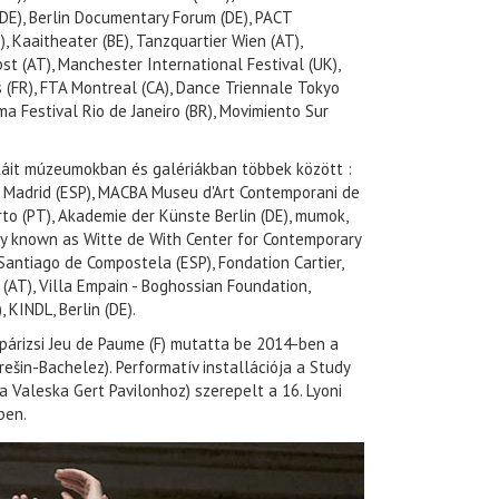
DE), Berlin Documentary Forum (DE), PACT
), Kaaitheater (BE), Tanzquartier Wien (AT),
t (AT), Manchester International Festival (UK),
 (FR), FTA Montreal (CA), Dance Triennale Tokyo
ma Festival Rio de Janeiro (BR), Movimiento Sur
áit múzeumokban és galériákban többek között :
 Madrid (ESP), MACBA Museu d'Art Contemporani de
rto (PT), Akademie der Künste Berlin (DE), mumok,
rly known as Witte de With Center for Contemporary
 Santiago de Compostela (ESP), Fondation Cartier,
(AT), Villa Empain - Boghossian Foundation,
, KINDL, Berlin (DE).
 párizsi Jeu de Paume (F) mutatta be 2014-ben a
rešin-Bachelez). Performatív installációja a Study
a Valeska Gert Pavilonhoz) szerepelt a 16. Lyoni
ben.