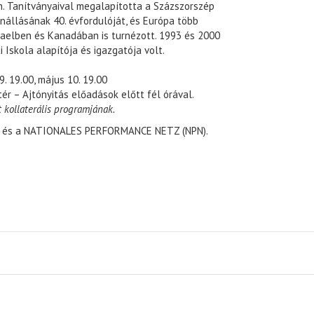
. Tanítványaival megalapította a Százszorszép
nállásának 40. évfordulóját, és Európa több
raelben és Kanadában is turnézott. 1993 és 2000
Iskola alapítója és igazgatója volt.
9. 19.00, május 10. 19.00
r – Ajtónyitás előadások előtt fél órával.
kollaterális programjának.
m és a NATIONALES PERFORMANCE NETZ (NPN).