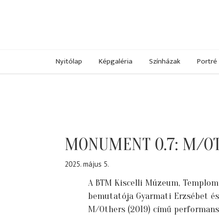
Nyitólap
Képgaléria
Színházak
Portré
MONUMENT 0.7: M/OT
2025. május 5.
A BTM Kiscelli Múzeum, Templomt
bemutatója Gyarmati Erzsébet é
M/Others (2019) című performans