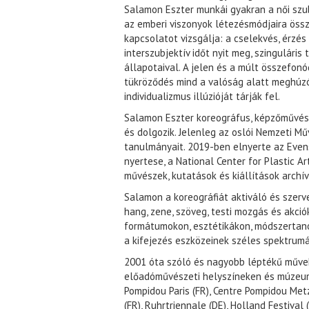
Salamon Eszter munkái gyakran a női szub
az emberi viszonyok létezésmódjaira ös
kapcsolatot vizsgálja: a cselekvés, érzés
interszubjektív időt nyit meg, szingulári
állapotaival. A jelen és a múlt összefon
tükröződés mind a valóság alatt meghúz
individualizmus illúzióját tárják fel.
Salamon Eszter koreográfus, képzőművész 
és dolgozik. Jelenleg az oslói Nemzeti Mű
tanulmányait. 2019-ben elnyerte az Evens
nyertese, a National Center for Plastic A
művészek, kutatások és kiállítások archí
Salamon a koreográfiát aktiváló és szer
hang, zene, szöveg, testi mozgás és akci
formátumokon, esztétikákon, módszertano
a kifejezés eszközeinek széles spektrumá
2001 óta szóló és nagyobb léptékű műve
előadóművészeti helyszíneken és múzeum
Pompidou Paris (FR), Centre Pompidou Metz 
(FR), Ruhrtriennale (DE), Holland Festival