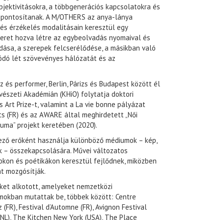
jektivitásokra, a többgenerációs kapcsolatokra és
szpontosítanak. A M/OTHERS az anya-lánya
 és érzékelés modalitásain keresztül egy
s teret hozva létre az egybeolvadás nyomaival és
ódása, a szerepek felcserélődése, a másikban való
ódó lét szövevényes hálózatát és az
és performer, Berlin, Párizs és Budapest között él
vészeti Akadémián (KHiO) folytatja doktori
 Art Prize-t, valamint a La vie bonne pályázat
rts (FR) és az AWARE által meghirdetett „Női
vuma” projekt keretében (2020).
vező erőként használja különböző médiumok – kép,
ók – összekapcsolására. Művei változatos
kon és poétikákon keresztül fejlődnek, miközben
t mozgósítják.
ket alkotott, amelyeket nemzetközi
okban mutattak be, többek között: Centre
(FR), Festival d’Automne (FR), Avignon Festival
 (NL), The Kitchen New York (USA), The Place