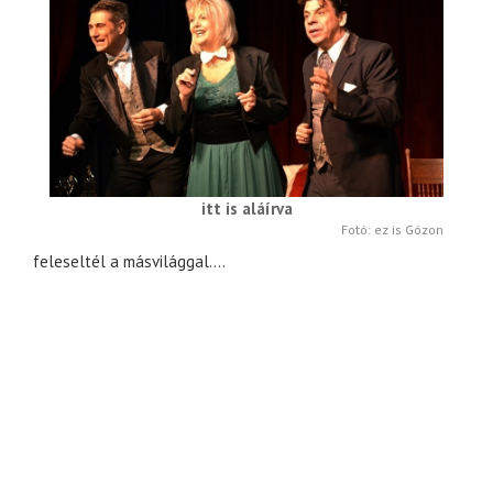
itt is aláírva
Fotó: ez is Gózon
feleseltél a másvilággal....