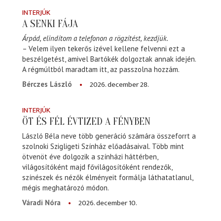
INTERJÚK
A SENKI FÁJA
Árpád, elindítom a telefonon a rögzítést, kezdjük.
– Velem ilyen tekerős izével kellene felvenni ezt a
beszélgetést, amivel Bartókék dolgoztak annak idején.
A régmúltból maradtam itt, az passzolna hozzám.
2026. december 28.
Bérczes László
INTERJÚK
ÖT ÉS FÉL ÉVTIZED A FÉNYBEN
László Béla neve több generáció számára összeforrt a
szolnoki Szigligeti Színház előadásaival. Több mint
ötvenöt éve dolgozik a színházi háttérben,
világosítóként majd fővilágosítóként rendezők,
színészek és nézők élményeit formálja láthatatlanul,
mégis meghatározó módon.
2026. december 10.
Váradi Nóra