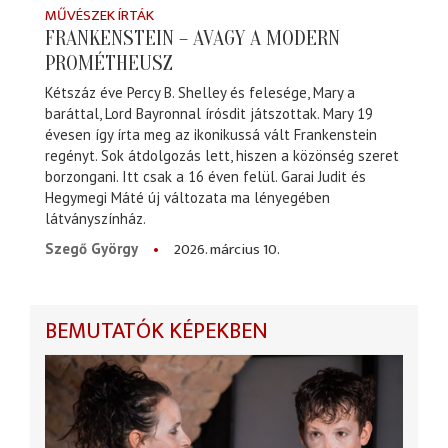
MŰVÉSZEK ÍRTÁK
FRANKENSTEIN – AVAGY A MODERN
PROMÉTHEUSZ
Kétszáz éve Percy B. Shelley és felesége, Mary a
baráttal, Lord Bayronnal írósdit játszottak. Mary 19
évesen így írta meg az ikonikussá vált Frankenstein
regényt. Sok átdolgozás lett, hiszen a közönség szeret
borzongani. Itt csak a 16 éven felül. Garai Judit és
Hegymegi Máté új változata ma lényegében
látványszínház.
2026. március 10.
Szegő György
BEMUTATÓK KÉPEKBEN