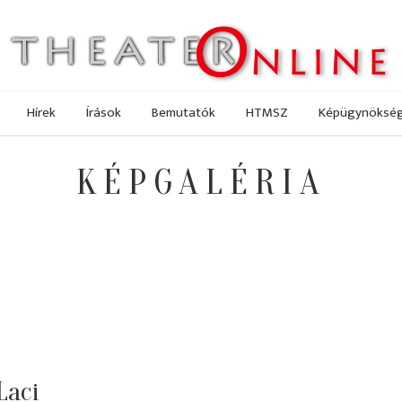
Hírek
Írások
Bemutatók
HTMSZ
Képügynöksé
KÉPGALÉRIA
Laci