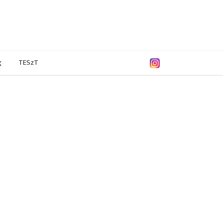
g
TESzT