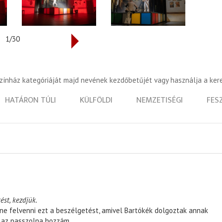
1/30
színház kategóriáját majd nevének kezdőbetűjét vagy használja a ker
HATÁRON TÚLI
KÜLFÖLDI
NEMZETISÉGI
FES
ést, kezdjük.
ene felvenni ezt a beszélgetést, amivel Bartókék dolgoztak annak
, az passzolna hozzám.