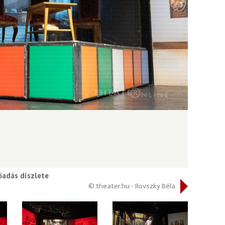
őadás díszlete
© theater.hu - Ilovszky Béla