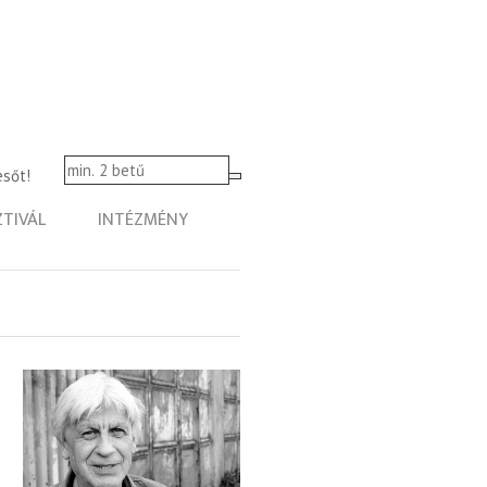
esőt!
ZTIVÁL
INTÉZMÉNY