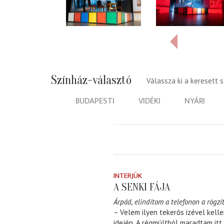
Színház-választó
Válassza ki a keresett 
BUDAPESTI
VIDÉKI
NYÁRI
INTERJÚK
A SENKI FÁJA
Árpád, elindítom a telefonon a rögzít
– Velem ilyen tekerős izével kell
idején. A régmúltból maradtam itt