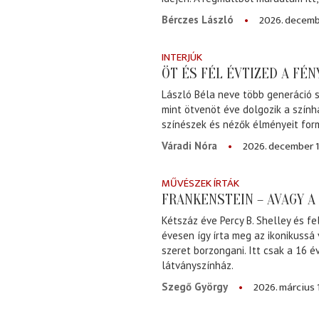
2026. decemb
Bérczes László
INTERJÚK
ÖT ÉS FÉL ÉVTIZED A FÉ
László Béla neve több generáció s
mint ötvenöt éve dolgozik a szính
színészek és nézők élményeit for
2026. december 1
Váradi Nóra
MŰVÉSZEK ÍRTÁK
FRANKENSTEIN – AVAGY 
Kétszáz éve Percy B. Shelley és fe
évesen így írta meg az ikonikussá
szeret borzongani. Itt csak a 16 
látványszínház.
2026. március 
Szegő György