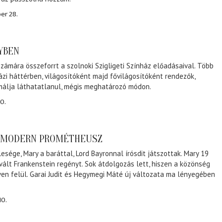
er 28.
NYBEN
zámára összeforrt a szolnoki Szigligeti Színház előadásaival. Több
ázi háttérben, világosítóként majd fővilágosítóként rendezők,
málja láthatatlanul, mégis meghatározó módon.
0.
A MODERN PROMÉTHEUSZ
lesége, Mary a baráttal, Lord Bayronnal írósdit játszottak. Mary 19
 vált Frankenstein regényt. Sok átdolgozás lett, hiszen a közönség
éven felül. Garai Judit és Hegymegi Máté új változata ma lényegében
10.