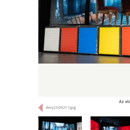
Az el
dery250621-1.jpg