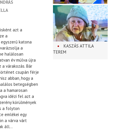
ANDRÁS
ELLA
ósként azt a
ze a
z egyszerű katona
KASZÁS ATTILA
varázsolja a
TEREM
ibe halálosan
atvan év múlva újra
 a várakozás. Bár
történet csupán férje
hisz abban, hogy a
 halálos betegségben
rja a hamarosan
gva idézi fel azt a
szerény körülmények
s a folyton
ce emlékei egy
ön a várva várt
 áll...