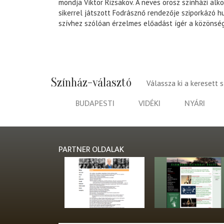
mondja Viktor Rizsakov. A neves orosz színházi alk
sikerrel játszott Fodrásznő rendezője sziporkázó 
szívhez szólóan érzelmes előadást ígér a közönsé
Színház-választó
Válassza ki a keresett 
BUDAPESTI
VIDÉKI
NYÁRI
PARTNER OLDALAK