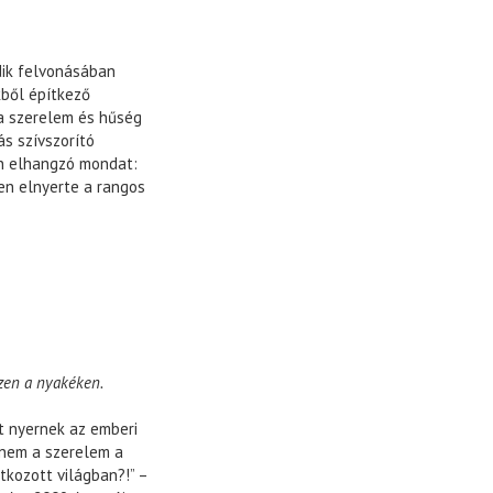
dik felvonásában
kből építkező
a szerelem és hűség
s szívszorító
an elhangzó mondat:
en elnyerte a rangos
ezen a nyakéken.
t nyernek az emberi
 nem a szerelem a
tkozott világban?!” –