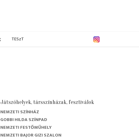
g
TESzT
Játszóhelyek, társszínházak, fesztiválok
NEMZETI SZÍNHÁZ
/2019
2017/2018
2016/2017
2015/2016
GOBBI HILDA SZÍNPAD
NEMZETI FESTŐMŰHELY
NEMZETI BAJOR GIZI SZALON