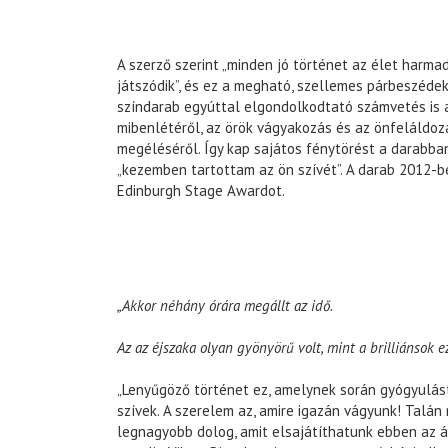
A szerző szerint „minden jó történet az élet harma
játszódik”, és ez a megható, szellemes párbeszéde
színdarab egyúttal elgondolkodtató számvetés is 
mibenlétéről, az örök vágyakozás és az önfeláldozá
megéléséről. Így kap sajátos fénytörést a darabb
„kezemben tartottam az ön szívét”. A darab 2012-b
Edinburgh Stage Awardot.
„Akkor néhány órára megállt az idő.
Az az éjszaka olyan gyönyörű volt, mint a brilliánsok 
„Lenyűgöző történet ez, amelynek során gyógyulás
szívek. A szerelem az, amire igazán vágyunk! Talán
legnagyobb dolog, amit elsajátíthatunk ebben az á