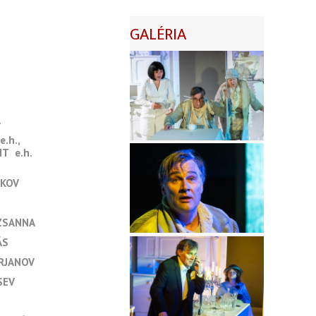
GALÉRIA
A
e.h.
NT
e.h.
AKOV
UZSANNA
ÁS
RJANOV
SEV