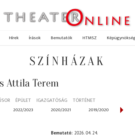
Hírek
Írások
Bemutatók
HTMSZ
Képügynöksé
SZÍNHÁZAK
 Attila Terem
ŰSOR
ÉPÜLET
IGAZGATÓSÁG
TÖRTÉNET
2022/2023
2020/2021
2019/2020
2018
Bemutató
2026. 04. 24.