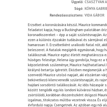
ügyelő
CSASZTVAN 
súgó
KÓNYA GABRI
rendezőasszisztens
VIDA GÁBOR
Erzsébet a koronázására készül. Maurice kommand
feladatot kapja, hogy a Buckingham-palotában őriz
koronaékszereket – épp a saját születésnapján. A
ezen a különös éjszakán tudásával és sármjával el
hamarosan II. Erzsébetként uralkodó fiatal nőt, ak
beleszeret. A fiatalok megígérik egymásnak, hogy h
találkoznak. Maurice egész életét meghatározza ez
hűséges felesége, Helena úgy gondolja, hogy ez a 
képzeletének szüleménye, Maurice hajthatatlanul 
királynő betartja ígéretét. Eközben megismerjük a
szenvedő Maurice utolsó napjait, aki elszántan vá
bekövetkező kilencvenedik születésnapját, és rajon
hajdani sorsdöntő találkozását. Az idős házaspár 
között tengődik egy kis londoni külvárosi házban, é
zsörtölődő, korábban ékszerészként dolgozó Mauri
izgalmas, titokzatos múltba vezetnek vissza. És elj
évforduló napja. Csengetnek. Az ajtóban egy női alak