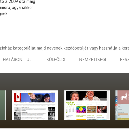
otó a 2009 óta máig
humorú, ugyanakkor
gnek.
színház kategóriáját majd nevének kezdőbetűjét vagy használja a ker
HATÁRON TÚLI
KÜLFÖLDI
NEMZETISÉGI
FES