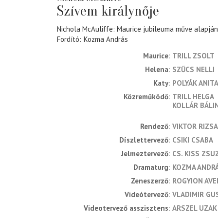
Szívem királynője
Nichola McAuliffe: Maurice jubileuma műve alapján
Fordító
Kozma András
Maurice
TRILL ZSOLT
Helena
SZŰCS NELLI
Katy
POLYÁK ANIT
Közreműködő
TRILL HELGA
KOLLÁR BÁLI
rendező
VIKTOR RIZS
díszlettervező
CSIKI CSABA
jelmeztervező
CS. KISS ZS
dramaturg
KOZMA ANDR
zeneszerző
ROGYION AVE
videótervező
VLADIMIR GU
videotervező asszisztens
ARSZEL UZAK