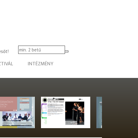
esőt!
ZTIVÁL
INTÉZMÉNY