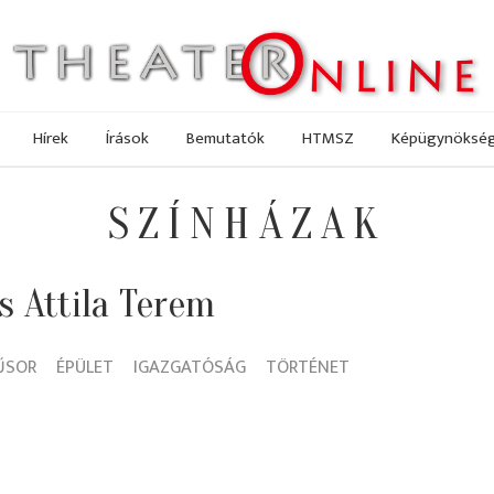
Hírek
Írások
Bemutatók
HTMSZ
Képügynöksé
SZÍNHÁZAK
 Attila Terem
ŰSOR
ÉPÜLET
IGAZGATÓSÁG
TÖRTÉNET