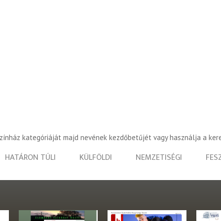
színház kategóriáját majd nevének kezdőbetűjét vagy használja a ker
HATÁRON TÚLI
KÜLFÖLDI
NEMZETISÉGI
FES