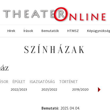
Hírek
Írások
Bemutatók
HTMSZ
Képügynöksé
SZÍNHÁZAK
ház
ŰSOR
ÉPÜLET
IGAZGATÓSÁG
TÖRTÉNET
2022/2023
2021/2022
2019/2020
2018
Bemutató
2025. 04. 04.