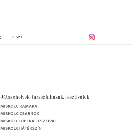
g
TESzT
Játszóhelyek, társszínházak, fesztiválok
MISKOLC KAMARA
/2019
2017/2018
2016/2017
2015/2016
MISKOLC CSARNOK
MISKOLCI OPERA FESZTIVÁL
MISKOLCI JÁTÉKSZÍN