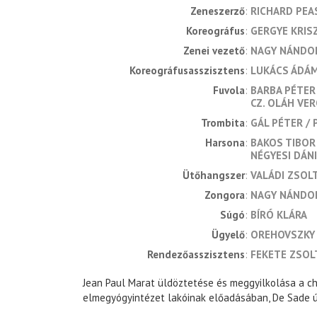
zeneszerző
RICHARD PEA
koreográfus
GERGYE KRIS
zenei vezető
NAGY NÁNDO
koreográfusasszisztens
LUKÁCS ÁDÁ
fuvola
BARBA PÉTER
CZ. OLÁH VE
trombita
GÁL PÉTER
harsona
BAKOS TIBOR
NÉGYESI DÁN
ütőhangszer
VALÁDI ZSOL
zongora
NAGY NÁNDO
súgó
BÍRÓ KLÁRA
ügyelő
OREHOVSZKY 
rendezőasszisztens
FEKETE ZSOL
Jean Paul Marat üldöztetése és meggyilkolása a c
elmegyógyintézet lakóinak előadásában, De Sade 