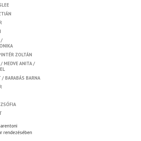
SLEE
ZTIÁN
R
M
RONIKA
PINTÉR ZOLTÁN
MEDVE ANITA
IEL
T
BARABÁS BARNA
R
ZSÓFIA
T
harentoni
úr rendezésében