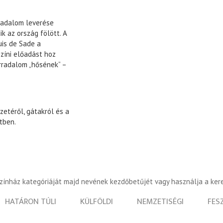
rradalom leverése
k az ország fölött. A
is de Sade a
színi előadást hoz
orradalom „hősének” –
zetéről, gátakról és a
tben.
színház kategóriáját majd nevének kezdőbetűjét vagy használja a ker
HATÁRON TÚLI
KÜLFÖLDI
NEMZETISÉGI
FES