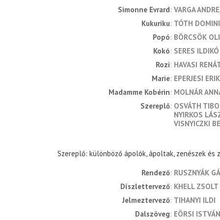
Simonne Evrard
VARGA ANDRE
Kukuriku
TÓTH DOMIN
Popó
BÖRCSÖK OL
Kokó
SERES ILDIKÓ
Rozi
HAVASI RENÁ
Marie
EPERJESI ERI
Madamme Kobérin
MOLNÁR ANN
Szereplő
OSVÁTH TIBO
NYIRKOS LÁS
VISNYICZKI B
Szereplő: különböző ápolók, ápoltak, zenészek és
rendező
RUSZNYÁK G
díszlettervező
KHELL ZSOLT
jelmeztervező
TIHANYI ILDI
dalszöveg
EÖRSI ISTVÁ