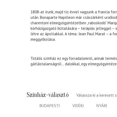
1808-at írunk, majd tíz évvel vagyunk a francia fo
után. Bonaparte Napóleon már császárként uralkodi
charentoni elmegyógyintézetben „raboskodó” Marqu
kórházigazgató biztatására – terápiás jelleggel – 
létre az ápoltakkal. A téma: Jean Paul Marat – a f
meggyilkolása.
Totális színház ez egy forradalomról, annak termés
gátlástalanságról... dalokkal, egy elmegyógyintéze
Színház-választó
Válassza ki a keresett 
BUDAPESTI
VIDÉKI
NYÁRI