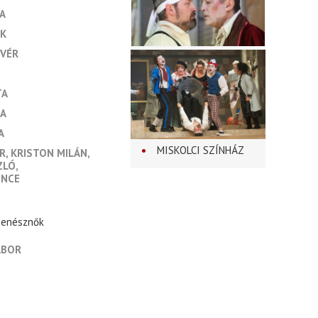
A
IK
IVÉR
TA
KA
A
MISKOLCI SZÍNHÁZ
R
KRISTON MILÁN
ZLÓ
ENCE
 zenésznők
ÁBOR
N