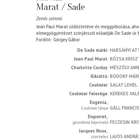
Marat / Sade
Zenés színmű
Jean Paul Marat üldöztetése és meggyilkolása, aho
elmegyógyintézet színjátszói előadják De Sade úr
Fordító
Görgey Gábor
De Sade márki
HARSÁNYI AT
Jean Paul Marat
RÓZSA KRISZ
Charlotte Corday
MÉSZÖLY AN
Kikiáltó
BODOKY MÁR
Coulmier
SALAT LEHEL
Coulmier felesége
KEREKES VAL
Eugenia
GÁLL FRANCI
Coulmier lánya
Duperret
FECZESIN KR
girondista képviselő
Jacques Roux
LAJOS ANDRÁ
szerzetes