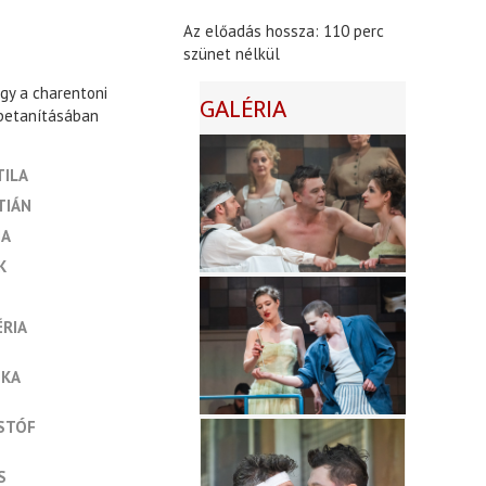
Az előadás hossza: 110 perc
szünet nélkül
gy a charentoni
GALÉRIA
 betanításában
TILA
TIÁN
NA
K
ÉRIA
SKA
ISTÓF
S