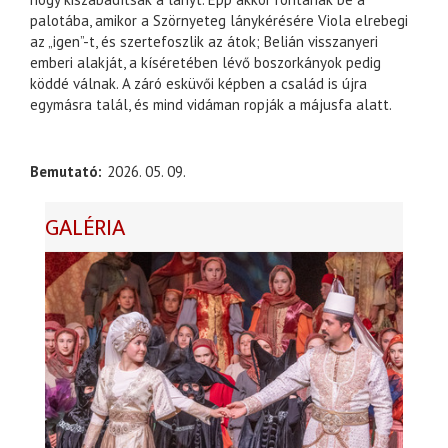
palotába, amikor a Szörnyeteg lánykérésére Viola elrebegi
az „igen”-t, és szertefoszlik az átok; Belián visszanyeri
emberi alakját, a kíséretében lévő boszorkányok pedig
köddé válnak. A záró esküvői képben a család is újra
egymásra talál, és mind vidáman ropják a májusfa alatt.
Bemutató
2026. 05. 09.
GALÉRIA