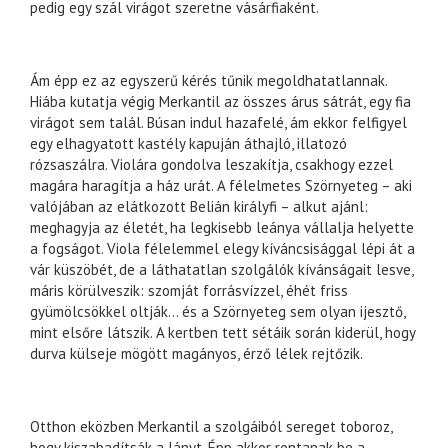
pedig egy szál virágot szeretne vásárfiaként.
Ám épp ez az egyszerű kérés tűnik megoldhatatlannak.
Hiába kutatja végig Merkantil az összes árus sátrát, egy fia
virágot sem talál. Búsan indul hazafelé, ám ekkor felfigyel
egy elhagyatott kastély kapuján áthajló, illatozó
rózsaszálra. Violára gondolva leszakítja, csakhogy ezzel
magára haragítja a ház urát. A félelmetes Szörnyeteg – aki
valójában az elátkozott Belián királyfi – alkut ajánl:
meghagyja az életét, ha legkisebb leánya vállalja helyette
a fogságot. Viola félelemmel elegy kíváncsisággal lépi át a
vár küszöbét, de a láthatatlan szolgálók kívánságait lesve,
máris körülveszik: szomját forrásvízzel, éhét friss
gyümölcsökkel oltják… és a Szörnyeteg sem olyan ijesztő,
mint elsőre látszik. A kertben tett sétáik során kiderül, hogy
durva külseje mögött magányos, érző lélek rejtőzik.
Otthon eközben Merkantil a szolgáiból sereget toboroz,
hogy kiszabadítsák a lányt. Épp akkor rontanak be a