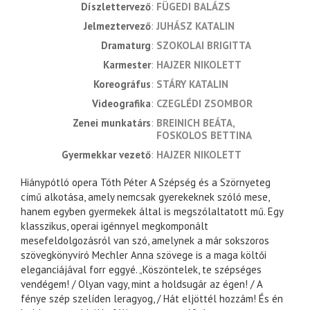
díszlettervező
FÜGEDI BALÁZS
jelmeztervező
JUHÁSZ KATALIN
dramaturg
SZOKOLAI BRIGITTA
karmester
HAJZER NIKOLETT
koreográfus
STÁRY KATALIN
videografika
CZEGLÉDI ZSOMBOR
zenei munkatárs
BREINICH BEÁTA
FOSKOLOS BETTINA
gyermekkar vezető
HAJZER NIKOLETT
Hiánypótló opera Tóth Péter A Szépség és a Szörnyeteg
című alkotása, amely nemcsak gyerekeknek szóló mese,
hanem egyben gyermekek által is megszólaltatott mű. Egy
klasszikus, operai igénnyel megkomponált
mesefeldolgozásról van szó, amelynek a már sokszoros
szövegkönyvíró Mechler Anna szövege is a maga költői
eleganciájával forr eggyé. „Köszöntelek, te szépséges
vendégem! / Olyan vagy, mint a holdsugár az égen! / A
fénye szép szelíden leragyog, / Hát eljöttél hozzám! És én