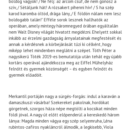
boldog vagyok! / Ne félj: az arcom csúf, de nem gonosz a
szív, / Sétáljunk hát! A rózsakert pihenni hív! / S ha szép
karod karomba öltöd, drága lány, / E földön nálam nem lesz
boldogabb talán!” Efféle sorok lesznek hallhatók az
operában, amely mintegy háromnegyed órában egyáltalán
nem Walt Disney világát hivatott megidézni. Ehelyett sokkal
inkább az érzelmi gazdagság árnyalatainak megfestését és
annak a kérdésnek a körbejárását tűzi ki célként, hogy
miképp lehet mindenben meglátni a szépet. Tóth Péter a
nagysikerű Tóték 2019-es bemutatója után tehát egy újabb
kortárs operával ajándékozza meg az Eiffel Műhelyház
felnőtt és gyermek közönségét – és egyben felnőtt és
gyermek előadóit.
Merkantil portáján nagy a sürgés-forgás: indul a karaván a
damaszkuszi vásárba! Szekereket pakolnak, hordókat
görgetnek, szorgos háza népe megtölti a kocsikat minden
földi jóval. A nagy út előtt előpenderül a kereskedő három
lánya: Magda minden vágya egy szép selyemruha, Léna
rubintos-zafíros nyakláncról álmodik, a legkisebb, Viola