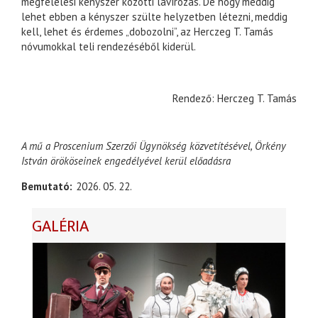
megfelelési kényszer közötti lavírozás. De hogy meddig
lehet ebben a kényszer szülte helyzetben létezni, meddig
kell, lehet és érdemes „dobozolni”, az Herczeg T. Tamás
nóvumokkal teli rendezéséből kiderül.
Rendező: Herczeg T. Tamás
A mű a Proscenium Szerzői Ügynökség közvetítésével, Örkény
István örököseinek engedélyével kerül előadásra
Bemutató
2026. 05. 22.
GALÉRIA