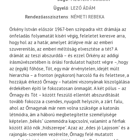
ügyelő
LEZÓ ÁDÁM
rendezőasszisztens
NÉMETI REBEKA
Örkény István először 1967-ben színpadra vitt drámája az
önfeladás folyamatát kíséri végig, feleletet keresve arra,
hogy hol az a határ, amelyet átlépve már az emberi
szuverenitás, az emberi méltóság elvesztése a tét? A
drámát az teszi abszurddá – és ezzel Örkény az addigi
írásművészetében is óriási fordulatot hajtott végre –, hogy
az (egyik) főhőse, Tót, egy már érvénytelen, idejét múlt
hierarchia – a fronton (egykoron) harcoló fia és felettese, a
hozzájuk érkező Őrnagy – hatalmi viszonyának kiszolgálása
érdekében építi le fokozatosan önmagát. A két pólus – az
Őrnagy és Tót – között feszülő ellentét abszurditását
tovább fokozza a csendes, nyugodt helyszín, a zárt falu,
ahol az Őrnagynak már nem volna szüksége a katonás
létmódra, ám a háború megbetegítette személyisége
képtelen „békés” üzemmódra kapcsolni, valamint a férfiak
között álló nők „hídszerepe”. Azaz az „édes jó Lajosom” és a
rajongás-szerelem vezérelte, Őrnagy felé mutatott