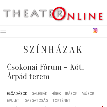
Toggle main menu visibility
SZÍNHÁZAK
Csokonai Fórum – Kóti
Árpád terem
ELŐADÁSOK
GALÉRIÁK
HÍREK
ÍRÁSOK
MŰSOR
ÉPÜLET
IGAZGATÓSÁG
TÖRTÉNET