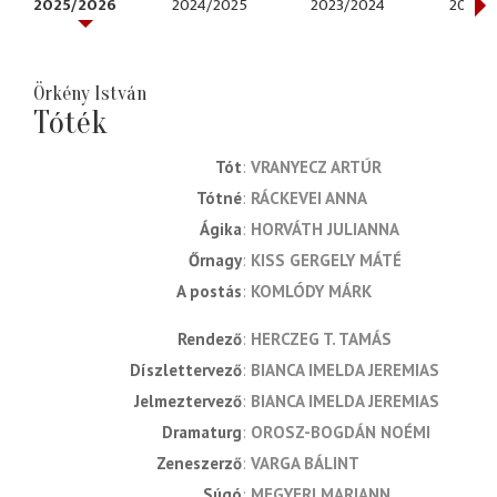
2025/2026
2024/2025
2023/2024
2022/
Örkény István
Tóték
Tót
VRANYECZ ARTÚR
Tótné
RÁCKEVEI ANNA
Ágika
HORVÁTH JULIANNA
Őrnagy
KISS GERGELY MÁTÉ
A postás
KOMLÓDY MÁRK
rendező
HERCZEG T. TAMÁS
díszlettervező
BIANCA IMELDA JEREMIAS
jelmeztervező
BIANCA IMELDA JEREMIAS
dramaturg
OROSZ-BOGDÁN NOÉMI
zeneszerző
VARGA BÁLINT
súgó
MEGYERI MARIANN