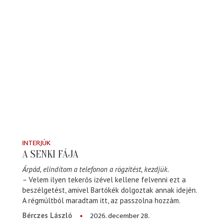
INTERJÚK
A SENKI FÁJA
Árpád, elindítom a telefonon a rögzítést, kezdjük.
– Velem ilyen tekerős izével kellene felvenni ezt a
beszélgetést, amivel Bartókék dolgoztak annak idején.
A régmúltból maradtam itt, az passzolna hozzám.
2026. december 28.
Bérczes László