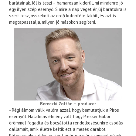
barátainak. Jól is teszi – hamarosan kiderül, mi mindenre jó
egy ilyen szép esernyő. S mire a nap véget ér, új barátokra is
szert tesz, összeköti az erdő különféle lakóit, és azt is
megtapasztalja, milyen jó másokon segíteni.
Bereczki Zoltán – producer
- Régi álmom válik valóra azzal, hogy bemutatjuk a Piros
esernyőt. Hatalmas élmény volt, hogy Presser Gábor
örömmel fogadta és bocsátotta rendelkezésünkre csodás
dallamait, amik életre keltik ezt a mesés darabot.
Kétgyermekes édesapaként egészen más szemmel nézek