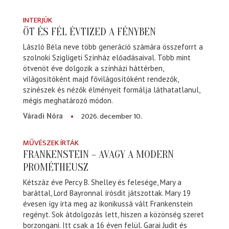
INTERJÚK
ÖT ÉS FÉL ÉVTIZED A FÉNYBEN
László Béla neve több generáció számára összeforrt a
szolnoki Szigligeti Színház előadásaival. Több mint
ötvenöt éve dolgozik a színházi háttérben,
világosítóként majd fővilágosítóként rendezők,
színészek és nézők élményeit formálja láthatatlanul,
mégis meghatározó módon.
2026. december 10.
Váradi Nóra
MŰVÉSZEK ÍRTÁK
FRANKENSTEIN – AVAGY A MODERN
PROMÉTHEUSZ
Kétszáz éve Percy B. Shelley és felesége, Mary a
baráttal, Lord Bayronnal írósdit játszottak. Mary 19
évesen így írta meg az ikonikussá vált Frankenstein
regényt. Sok átdolgozás lett, hiszen a közönség szeret
borzongani. Itt csak a 16 éven felül. Garai Judit és