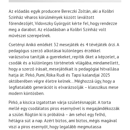
Az előadás egyik producere Bereczki Zoltán, aki a Kolibri
Színház viharos körülmények között leváltott
főrendezőjét, Vidovszky Györgyöt kérte fel, hogy rendezze
meg a darabot. Az előadásban a Kolibri Színház volt
művészei szerepelnek.
Csetényi Anikó emlékét 32 mesejáték és 4 tévéjáték őrzi. A
pedagógus szerző alkotásai különleges érzékkel
varázsolva tanítják a gyerekeket, repítik őket a képzelet, a
csodák és a különleges történetek világába, mindamellett,
hogy a szerző írásait, mesejátékait is pedagógiai hitvallása
hatja át. Pirkó, Pumi, Róka Rudi és Tapsi kalandjai 2025
októberében végre életre kelnek… Méghozzá úgy, hogy a
legfiatalabb generációt is elvarázsolják – klasszikus mese
modern köntösben.
Pirkó, a kiscica izgatottan várja születésnapját. A torta
mellé egy csodálatos piros esernyővel is megajándékozzák
a szülei. Rögtön ki is próbálná – ám sehol egy felhő,
hétágra süt a nap. Azért biztos, ami biztos, mégis magával
viszi a piros esernyőt, hogy legalább megmutassa