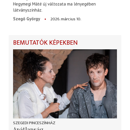
Hegymegi Máté új változata ma lényegében
látványszínház.
2026. március 10.
Szegő György
BEMUTATÓK KÉPEKBEN
SZEGEDI PINCESZÍNHÁZ
Apátlanság