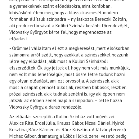
a gyermekeknek szánt előadásokra, mint korábban,
kihívásként élem meg, hogy a klasszikusmesét modern
formában állítsuk színpadra – nyilatkozta Bereczki Zoltán,
aki producertársával a Kolibri Színház korábbi főrendezőjét,
Vidovszky Györgyöt kérte fel, hogy megrendezze az
előadást.
- Örömmel vállaltam el ezt a megkeresést, mert elsősorban
számomra arról szólt, hogy azokkal a színészekkel hozzunk
létre egy előadást, akik most a Kolibri Színházból
elszerződtek. Ők úgy jöttek el, hogy nem volt más munkájuk,
nem volt más lehetőségük, most őszre létre tudunk hozni
egy olyan előadást, ami ezt orvosolja. A színészek, akik
most a csapat gerincét alkotják, részben bábosok, részben
prózai színészek, akik tudnak zenélni is, így aki éppen nem
játszik, az élőben zenél majd a színpadon. – tette hozzá
Vidovszky György, a darab rendezője.
Az előadás szereplői a Kolibri Színház volt művészei:
Alexics Rita, Erdei Júlia, Krausz Gábor, Nizsai Dániel, Nyirkó
Krisztina, Rácz Kármen és Rácz Krisztina. A látványtervező
Michac Gábor, dramaturgja Lőkös Ildikó, zenei vezető pedig