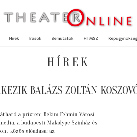
Hírek
Írások
Bemutatók
HTMSZ
Képügynöksé
HÍREK
EZIK BALÁZS ZOLTÁN KOSZOVÓ
átható a prizreni Bekim Fehmiu Városi
imedia, a budapesti Maladype Színház és
nt közös előadása: az