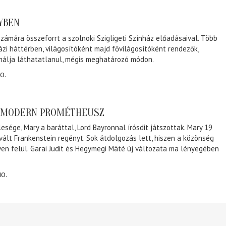
NYBEN
zámára összeforrt a szolnoki Szigligeti Színház előadásaival. Több
ázi háttérben, világosítóként majd fővilágosítóként rendezők,
málja láthatatlanul, mégis meghatározó módon.
0.
A MODERN PROMÉTHEUSZ
lesége, Mary a baráttal, Lord Bayronnal írósdit játszottak. Mary 19
 vált Frankenstein regényt. Sok átdolgozás lett, hiszen a közönség
éven felül. Garai Judit és Hegymegi Máté új változata ma lényegében
10.