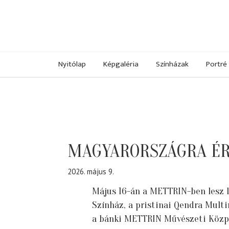
Nyitólap
Képgaléria
Színházak
Portré
MAGYARORSZÁGRA ÉRK
2026. május 9.
Május 16-án a METTRIN-ben lesz l
Színház, a pristinai Qendra Mult
a bánki METTRIN Művészeti Közpo