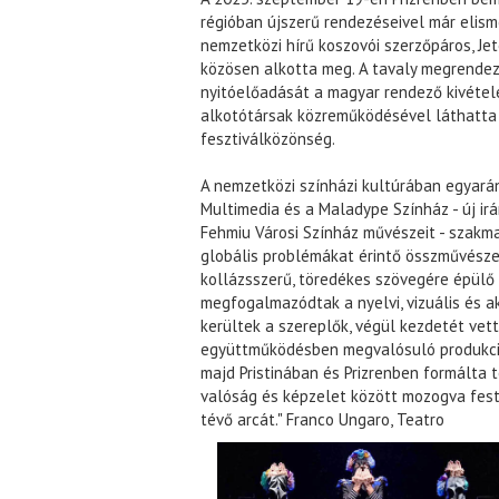
régióban újszerű rendezéseivel már elisme
nemzetközi hírű koszovói szerzőpáros, Jet
közösen alkotta meg. A tavaly megrendez
nyitóelőadását a magyar rendező kivétel
alkotótársak közreműködésével láthatta
fesztiválközönség.
A nemzetközi színházi kultúrában egyará
Multimedia és a Maladype Színház - új ir
Fehmiu Városi Színház művészeit - szakma
globális problémákat érintő összművészet
kollázsszerű, töredékes szövegére épülő
megfogalmazódtak a nyelvi, vizuális és ak
kerültek a szereplők, végül kezdetét vet
együttműködésben megvalósuló produkci
majd Pristinában és Prizrenben formálta 
valóság és képzelet között mozogva fes
tévő arcát." Franco Ungaro, Teatro