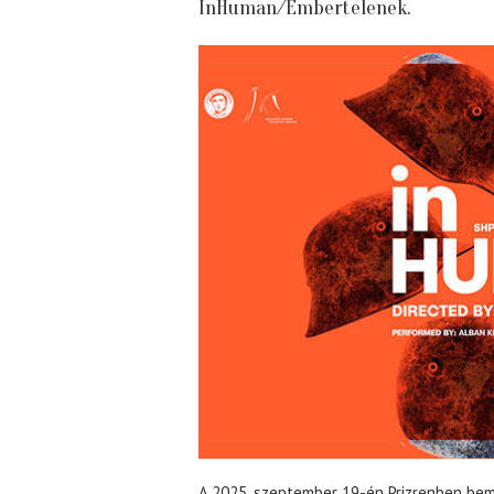
InHuman/Embertelenek.
A 2025. szeptember 19-én Prizrenben bem