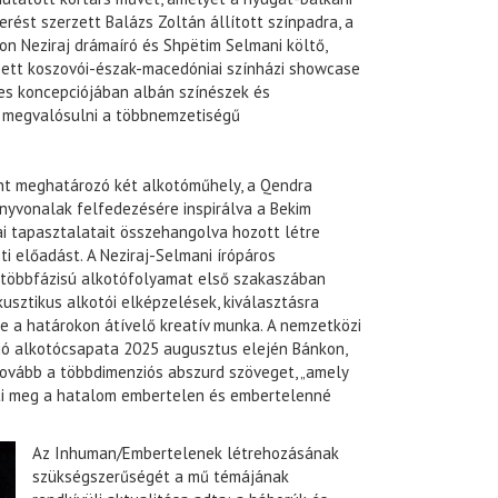
rést szerzett Balázs Zoltán állított színpadra, a
on Neziraj drámaíró és Shpëtim Selmani költő,
ett koszovói-észak-macedóniai színházi showcase
es koncepciójában albán színészek és
 megvalósulni a többnemzetiségű
nt meghatározó két alkotóműhely, a Qendra
ányvonalak felfedezésére inspirálva a Bekim
i tapasztalatait összehangolva hozott létre
i előadást. A Neziraj-Selmani írópáros
 többfázisú alkotófolyamat első szakaszában
usztikus alkotói elképzelések, kiválasztásra
te a határokon átívelő kreatív munka. A nemzetközi
ó alkotócsapata 2025 augusztus elején Bánkon,
tovább a többdimenziós abszurd szöveget, „amely
ti meg a hatalom embertelen és embertelenné
Az Inhuman/Embertelenek létrehozásának
szükségszerűségét a mű témájának