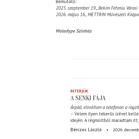
Bemutató:
2025. szeptember 19., Bekim Fehmiu Városi 
2026. május 16., METTRIN Művészeti Közpo
Maladype Színház
INTERJÚK
A SENKI FÁJA
Árpád, elindítom a telefonon a rögzít
– Velem ilyen tekerős izével kell
idején. A régmúltból maradtam itt
2026. decemb
Bérczes László