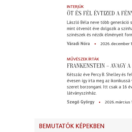
INTERJÚK
ÖT ÉS FÉL ÉVTIZED A FÉ
László Béla neve több generáció s
mint ötvenöt éve dolgozik a szính
színészek és nézők élményeit for
2026. december 1
Váradi Nóra
MŰVÉSZEK ÍRTÁK
FRANKENSTEIN – AVAGY 
Kétszáz éve Percy B. Shelley és fe
évesen így írta meg az ikonikussá
szeret borzongani. Itt csak a 16 
látványszínház.
2026. március 
Szegő György
BEMUTATÓK KÉPEKBEN