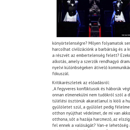
könyörtelenségre? Milyen folyamatok se
harcolhat civilizációnk a barbárság és a
a részvét az embertelenség felett? Ezekr
alkotás, amely a szerzők rendhagyó dram
nyelvi különbségeken átívelő kommunikác
fókuszál.
Kritikarészletek az előadásról:
„A fegyveres konfliktusok és háborúk vég
onnan elmenekülni nem tudókról szól a da
túlélési ösztönük akaratlanul is kiöli a h
gyűlöletet szül, a gyűlölet pedig félelme
otthon nyújthat védelmet, de mi van akkor
otthona, sőt a hazája harcmező, az elszi
fel ennek a valóságát? Van-e lehetőség a