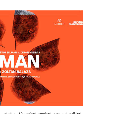
utatott kortárs művet, amelyet a nyugat-balkáni