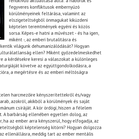
rendkívüli aktualitása adta: a háborúk és
fegyveres konfliktusok embernyúzó
körülményeinek feltárása, valamint az
elszigeteltségből önmagukat kiküzdeni
képtelen teremtmények egyéni és közös
sorsa. Képes-e hatni a művészet - és ha igen,
miként -, az emberi brutalitásra és
rkentik világunk dehumanizálódását? Hogyan
 kulturálatlanság ellen? Miként győzedelmeskedhet
e a kérdésekre keresi a válaszokat a különleges
aturgiáját követve az együttgondolkodásra, a
ióra, a megértésre és az emberi méltóságra
telen harcmezőire kényszerítettekről és/vagy
rab, azokról, akikből a körülmények és saját
umánum csíráját. A kör ördögi, hiszen a félelem
t. A barbárság ellenében egyetlen dolog, az
, ha az ember arra kényszerül, hogy elfogadja, az
geteltségből képtelenség kitörni? Hogyan dolgozza
z ellenállásra, meddig tart az ember mentális