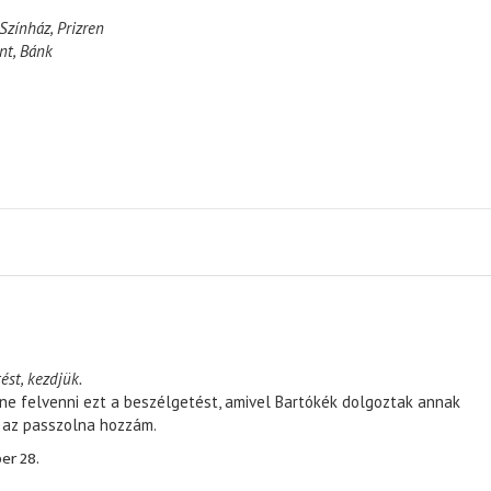
Színház, Prizren
nt, Bánk
ést, kezdjük.
ene felvenni ezt a beszélgetést, amivel Bartókék dolgoztak annak
, az passzolna hozzám.
er 28.