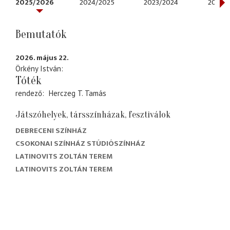
2025/2026
2024/2025
2023/2024
2022/
Bemutatók
2026. május 22.
Örkény István
Tóték
rendező
Herczeg T. Tamás
Játszóhelyek, társszínházak, fesztiválok
DEBRECENI SZÍNHÁZ
CSOKONAI SZÍNHÁZ STÚDIÓSZÍNHÁZ
LATINOVITS ZOLTÁN TEREM
LATINOVITS ZOLTÁN TEREM