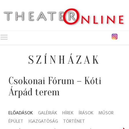
Toggle main menu visibility
SZÍNHÁZAK
Csokonai Fórum – Kóti
Árpád terem
ELŐADÁSOK
GALÉRIÁK
HÍREK
ÍRÁSOK
MŰSOR
ÉPÜLET
IGAZGATÓSÁG
TÖRTÉNET