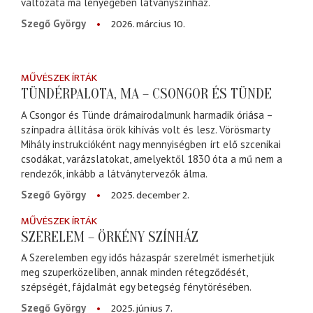
változata ma lényegében látványszínház.
2026. március 10.
Szegő György
MŰVÉSZEK ÍRTÁK
TÜNDÉRPALOTA, MA – CSONGOR ÉS TÜNDE
A Csongor és Tünde drámairodalmunk harmadik óriása –
színpadra állítása örök kihívás volt és lesz. Vörösmarty
Mihály instrukcióként nagy mennyiségben írt elő szcenikai
csodákat, varázslatokat, amelyektől 1830 óta a mű nem a
rendezők, inkább a látványtervezők álma.
2025. december 2.
Szegő György
MŰVÉSZEK ÍRTÁK
SZERELEM – ÖRKÉNY SZÍNHÁZ
A Szerelemben egy idős házaspár szerelmét ismerhetjük
meg szuperközeliben, annak minden rétegződését,
szépségét, fájdalmát egy betegség fénytörésében.
2025. június 7.
Szegő György