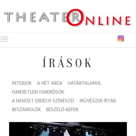
Toggle main menu visibility
ÍRÁSOK
INTERJÚK
A HÉT ARCA
HATÁRTALANUL
ISMERETLEN ISMERŐSÖK
A NEMZET ERDÉLYI SZÍNÉSZEI
MŰVÉSZEK ÍRTÁK
BESZÁMOLÓK
BESZÉLŐ KÉPEK