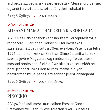
archaikus szöveg is a – szárd eredetű – Alessandro Serráé,
ugyanő tervezte a díszletet, fényeket, ruhákat is.
2024. május 8.
Szegő György
MŰVÉSZEK ÍRTÁK
KURÁZSI MAMA – HÁBORÚINK KRÓNIKÁJA
A 2022-es Bakkhánsnők kapcsán írtam Terzopuloszról, a
rendezőről: „Berlinben, Heiner Müller korszakos
színházcsinálóval indult a 70-es években. Vele hozta létre
1994-ben a Nemzetközi Színházi Olimpiát, amit a tervek
szerint jövőre Magyarország rendez meg. Terzopulosz
mostani rendezése jó előjel.” Az általa keltett előérzet
beteljesedett. 2024-ben Kurázsi mama is olyan
nagyformátumú előadás, ami többet jelent önmagánál.
2024. január 29.
Szegő György
MŰVÉSZEK ÍRTÁK
PINOKKIÓ
A Vígszínháznál mese-musicalben Presser Gábor-
Sztevanovity Dusán 35 éve töretlen sikerű A padlás