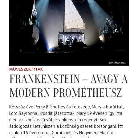
MŰVÉSZEK ÍRTÁK
FRANKENSTEIN – AVAGY A
MODERN PROMÉTHEUSZ
Kétszáz éve Percy B. Shelley és felesége, Mary a baráttal,
Lord Bayronnal írósdit játszottak. Mary 19 évesen így írta
meg az ikonikussá vált Frankenstein regényt. Sok
átdolgozás lett, hiszen a közönség szeret borzongani. Itt
csak a 16 éven felül. Garai Judit és Hegymegi Máté új