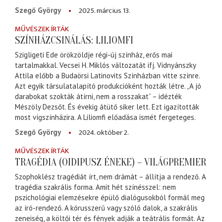
2025. március 13.
Szegő György
MŰVÉSZEK ÍRTÁK
SZÍNHÁZCSINÁLÁS: LILIOMFI
Szigligeti Ede örökzöldje régi-új színház, erős mai
tartalmakkal. Vecsei H. Miklós változatát ifj. Vidnyánszky
Attila előbb a Budaörsi Latinovits Színházban vitte színre.
Azt egyik társulatalapító produkcióként hozták létre. „A jó
darabokat szokták átírni, nem a rosszakat” – idézték
Mészöly Dezsőt. És évekig átütő siker lett. Ezt igazították
most vígszínházira. A Liliomfi előadása ismét fergeteges.
2024. október 2.
Szegő György
MŰVÉSZEK ÍRTÁK
TRAGÉDIA (OIDIPUSZ ÉNEKE) – VILÁGPREMIER
Szophoklész tragédiát írt, nem drámát – állítja a rendező. A
tragédia szakrális forma. Amit hét színésszel: nem
pszichológiai elemzésekre épülő dialógusokból formál meg
az író-rendező. A kórusszerű vagy szóló dalok, a szakrális
zeneiség, a költői tér és fények adják a teátrális formát. Az