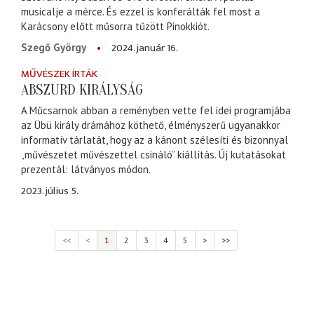
musicalje a mérce. És ezzel is konferálták fel most a
Karácsony előtt műsorra tűzött Pinokkiót.
2024. január 16.
Szegő György
MŰVÉSZEK ÍRTÁK
ABSZURD KIRÁLYSÁG
A Műcsarnok abban a reményben vette fel idei programjába
az Übü király drámához köthető, élményszerű ugyanakkor
informatív tárlatát, hogy az a kánont szélesíti és bizonnyal
„művészetet művészettel csináló” kiállítás. Új kutatásokat
prezentál: látványos módon.
2023. július 5.
<<
<
1
2
3
4
5
>
>>