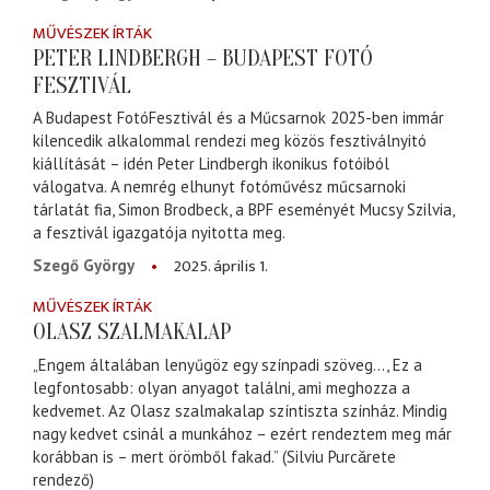
MŰVÉSZEK ÍRTÁK
PETER LINDBERGH – BUDAPEST FOTÓ
FESZTIVÁL
A Budapest FotóFesztivál és a Műcsarnok 2025-ben immár
kilencedik alkalommal rendezi meg közös fesztiválnyitó
kiállítását – idén Peter Lindbergh ikonikus fotóiból
válogatva. A nemrég elhunyt fotóművész műcsarnoki
tárlatát fia, Simon Brodbeck, a BPF eseményét Mucsy Szilvia,
a fesztivál igazgatója nyitotta meg.
2025. április 1.
Szegő György
MŰVÉSZEK ÍRTÁK
OLASZ SZALMAKALAP
„Engem általában lenyűgöz egy színpadi szöveg..., Ez a
legfontosabb: olyan anyagot találni, ami meghozza a
kedvemet. Az Olasz szalmakalap színtiszta színház. Mindig
nagy kedvet csinál a munkához – ezért rendeztem meg már
korábban is – mert örömből fakad.” (Silviu Purcǎrete
rendező)