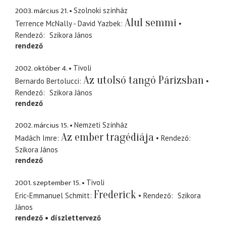
2003. március 21.
Szolnoki színház
Alul semmi
Terrence McNally - David Yazbek
Rendező
Szikora János
rendező
2002. október 4.
Tivoli
Az utolsó tangó Párizsban
Bernardo Bertolucci
Rendező
Szikora János
rendező
2002. március 15.
Nemzeti Színház
Az ember tragédiája
Madách Imre
Rendező
Szikora János
rendező
2001. szeptember 15.
Tivoli
Frederick
Eric-Emmanuel Schmitt
Rendező
Szikora
János
rendező
díszlettervező