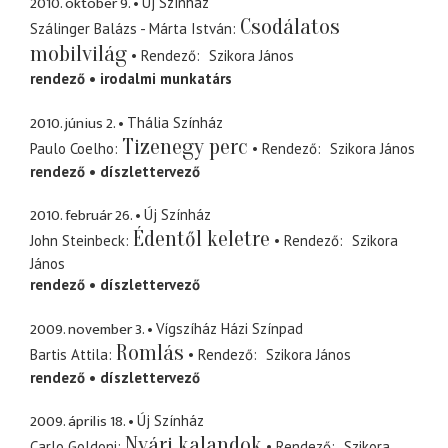
2010. október 9.
Új Színház
Csodálatos
Szálinger Balázs - Márta István
mobilvilág
Rendező
Szikora János
rendező
irodalmi munkatárs
2010. június 2.
Thália Színház
Tizenegy perc
Paulo Coelho
Rendező
Szikora János
rendező
díszlettervező
2010. február 26.
Új Színház
Édentől keletre
John Steinbeck
Rendező
Szikora
János
rendező
díszlettervező
2009. november 3.
Vígszíház Házi Színpad
Romlás
Bartis Attila
Rendező
Szikora János
rendező
díszlettervező
2009. április 18.
Új Színház
Nyári kalandok
Carlo Goldoni
Rendező
Szikora