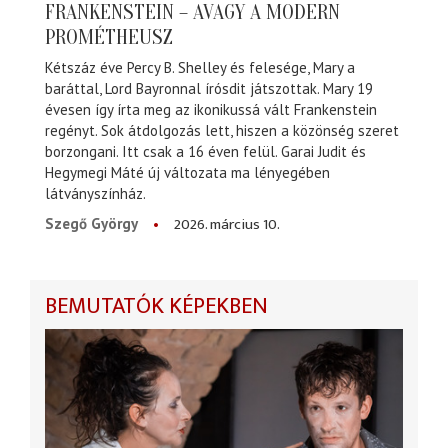
FRANKENSTEIN – AVAGY A MODERN
PROMÉTHEUSZ
Kétszáz éve Percy B. Shelley és felesége, Mary a
baráttal, Lord Bayronnal írósdit játszottak. Mary 19
évesen így írta meg az ikonikussá vált Frankenstein
regényt. Sok átdolgozás lett, hiszen a közönség szeret
borzongani. Itt csak a 16 éven felül. Garai Judit és
Hegymegi Máté új változata ma lényegében
látványszínház.
2026. március 10.
Szegő György
BEMUTATÓK KÉPEKBEN