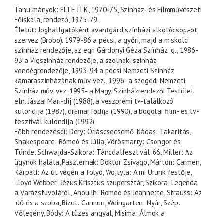
Tanulmányok: ELTE JTK, 1970-75, Színház- és Filmművészeti
Főiskola, rendező, 1975-79.
Életút: Joghallgatóként avantgárd színházi alkotócsop.-ot
szervez (Brobo). 1979-86 a pécsi, a győri, majd a miskolci
színház rendezője, az egri Gárdonyi Géza Színház ig., 1986-
93 a Vígszínház rendezője, a szolnoki színház
vendégrendezője, 1993-94 a pécsi Nemzeti Színház
kamaraszínházának műv. vez., 1996- a szegedi Nemzeti
Színház műv. vez. 1995- a Magy. Színházrendezői Testület
eln. Jászai Mari-díj (1988), a veszprémi tv-találkozó
különdíja (1987), drámai fődíja (1990), a bogotai film- és tv-
fesztivál különdíja (1992).
Főbb rendezései: Déry: Óriáscsecsemő, Nádas: Takarítás,
Shakespeare: Rómeó és Júlia, Vörösmarty: Csongor és
Tünde, Schwajda-Szikora: Táncdalfesztivál '66, Miller: Az
ügynök halála, Paszternak: Doktor Zsivago, Márton: Carmen,
Kárpáti: Az út végén a folyó, Wojtyla: A mi Urunk festője,
Lloyd Webber: Jézus Krisztus szupersztár, Szikora: Legenda
a Varázsfuvoláról, Anouilh: Romeo és Jeannette, Strauss: Az
idő és a szoba, Bizet: Carmen, Weingarten: Nyár, Szép:
Vőlegény, Bódy: A tüzes angyal, Misima: Álmok a