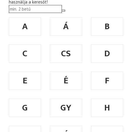
használja a keresőt!
A
Á
B
C
CS
D
E
É
F
G
GY
H