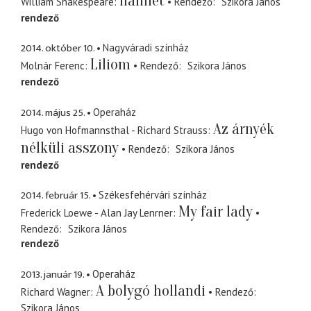
Hamlet
William Shakespeare
Rendező
Szikora János
rendező
2014. október 10.
Nagyváradi színház
Liliom
Molnár Ferenc
Rendező
Szikora János
rendező
2014. május 25.
Operaház
Az árnyék
Hugo von Hofmannsthal - Richard Strauss
nélküli asszony
Rendező
Szikora János
rendező
2014. február 15.
Székesfehérvári színház
My fair lady
Frederick Loewe - Alan Jay Lenrner
Rendező
Szikora János
rendező
2013. január 19.
Operaház
A bolygó hollandi
Richard Wagner
Rendező
Szikora János