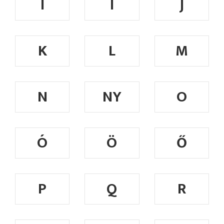
I
Í
J
K
L
M
N
NY
O
Ó
Ö
Ő
P
Q
R