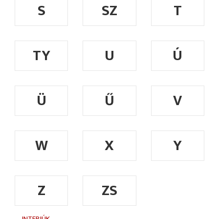
S
SZ
T
TY
U
Ú
Ü
Ű
V
W
X
Y
Z
ZS
INTERJÚK