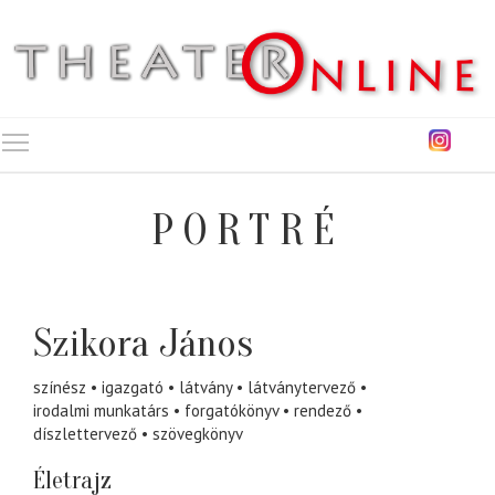
Toggle main menu visibility
PORTRÉ
Szikora János
színész
igazgató
látvány
látványtervező
irodalmi munkatárs
forgatókönyv
rendező
díszlettervező
szövegkönyv
Életrajz