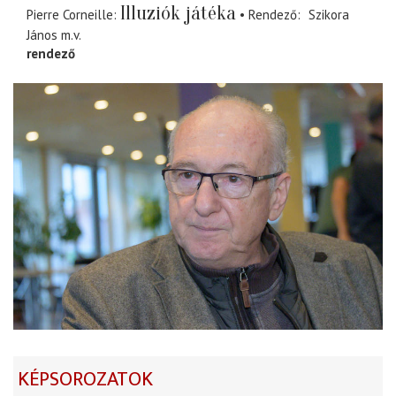
Illuziók játéka
Pierre Corneille
Rendező
Szikora
János
m.v.
rendező
KÉPSOROZATOK