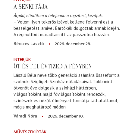
A SENKI FÁJA
Árpád, elindítom a telefonon a rögzítést, kezdjük.
– Velem ilyen tekerős izével kellene felvenni ezt a
beszélgetést, amivel Bartókék dolgoztak annak idején.
A régmúltból maradtam itt, az passzolna hozzám.
2026. december 28.
Bérczes László
INTERJÚK
ÖT ÉS FÉL ÉVTIZED A FÉNYBEN
László Béla neve több generáció számára összeforrt a
szolnoki Szigligeti Színház előadásaival. Több mint
ötvenöt éve dolgozik a színházi háttérben,
világosítóként majd fővilágosítóként rendezők,
színészek és nézők élményeit formálja láthatatlanul,
mégis meghatározó módon.
2026. december 10.
Váradi Nóra
MŰVÉSZEK ÍRTÁK