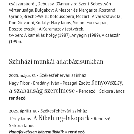
császárságról, Debussy-D'Annunzio: Szent Sebestyén
vértanúsága, Bulgakov: A Mester és Margarita, Rostand:
Cyrano, Brecht-Weill: Koldusopera, Mozart: A varázsfuvola,
Don Giovanni, Kodály: Háry János, Simon: Furcsa pár,
Dosztojevszkij: A Karamazov testvérek,
tv-ben: A kaméliás hölgy (1987), Anyegin (1989), A császár
(1995).
Színházi munkái adatbázisunkban
2025. május 31.
Székesfehérvári színház
Benyovszky,
Nagy Tibor - Bradányi Iván - Pozsgai Zsolt
a szabadság szerelmese
Rendező
Szikora János
rendező
2025. április 19.
Székesfehérvári színház
A Nibelung-lakópark
Térey János
Rendező
Szikora János
Hangfelvételen közreműködik
rendező