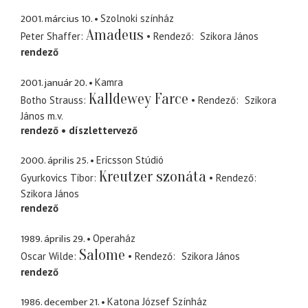
2001. március 10.
Szolnoki színház
Amadeus
Peter Shaffer
Rendező
Szikora János
rendező
2001. január 20.
Kamra
Kalldewey Farce
Botho Strauss
Rendező
Szikora
János
m.v.
rendező
díszlettervező
2000. április 25.
Ericsson Stúdió
Kreutzer szonáta
Gyurkovics Tibor
Rendező
Szikora János
rendező
1989. április 29.
Operaház
Salome
Oscar Wilde
Rendező
Szikora János
rendező
1986. december 21.
Katona József Színház