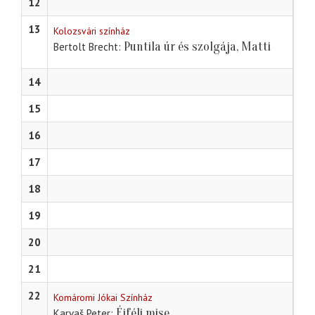
12
13
Kolozsvári színház
Puntila úr és szolgája, Matti
Bertolt Brecht
14
15
16
17
18
19
20
21
22
Komáromi Jókai Színház
Éjféli mise
Karvaš Peter