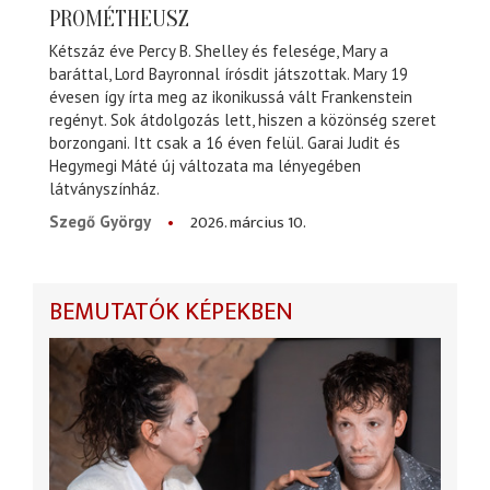
PROMÉTHEUSZ
Kétszáz éve Percy B. Shelley és felesége, Mary a
baráttal, Lord Bayronnal írósdit játszottak. Mary 19
évesen így írta meg az ikonikussá vált Frankenstein
regényt. Sok átdolgozás lett, hiszen a közönség szeret
borzongani. Itt csak a 16 éven felül. Garai Judit és
Hegymegi Máté új változata ma lényegében
látványszínház.
2026. március 10.
Szegő György
BEMUTATÓK KÉPEKBEN