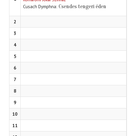
Csendes tengeri éden
Cusach Dymphna
2
3
4
5
6
7
8
9
10
11