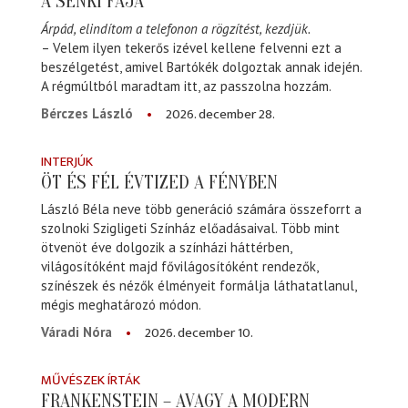
A SENKI FÁJA
Árpád, elindítom a telefonon a rögzítést, kezdjük.
– Velem ilyen tekerős izével kellene felvenni ezt a
beszélgetést, amivel Bartókék dolgoztak annak idején.
A régmúltból maradtam itt, az passzolna hozzám.
2026. december 28.
Bérczes László
INTERJÚK
ÖT ÉS FÉL ÉVTIZED A FÉNYBEN
László Béla neve több generáció számára összeforrt a
szolnoki Szigligeti Színház előadásaival. Több mint
ötvenöt éve dolgozik a színházi háttérben,
világosítóként majd fővilágosítóként rendezők,
színészek és nézők élményeit formálja láthatatlanul,
mégis meghatározó módon.
2026. december 10.
Váradi Nóra
MŰVÉSZEK ÍRTÁK
FRANKENSTEIN – AVAGY A MODERN