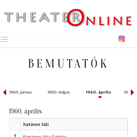
Toggle main menu visibility
BEMUTATÓK
1960. június
1960. május
1960. április
1960. 
1960. április
határon túli
1
Komáromi Jókai Színház