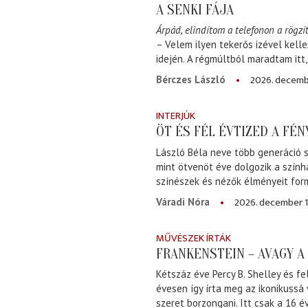
A SENKI FÁJA
Árpád, elindítom a telefonon a rögzít
– Velem ilyen tekerős izével kell
idején. A régmúltból maradtam itt
2026. decemb
Bérczes László
INTERJÚK
ÖT ÉS FÉL ÉVTIZED A FÉ
László Béla neve több generáció s
mint ötvenöt éve dolgozik a szính
színészek és nézők élményeit for
2026. december 1
Váradi Nóra
MŰVÉSZEK ÍRTÁK
FRANKENSTEIN – AVAGY 
Kétszáz éve Percy B. Shelley és fe
évesen így írta meg az ikonikussá
szeret borzongani. Itt csak a 16 