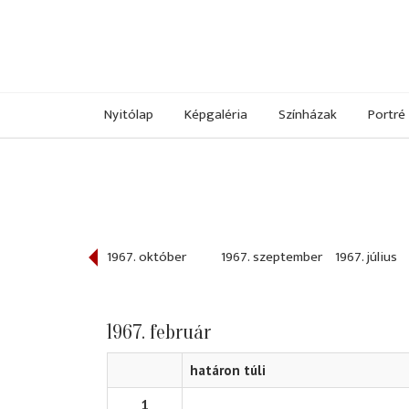
Nyitólap
Képgaléria
Színházak
Portré
967. november
1967. október
1967. szeptember
1967. július
1967. február
határon túli
1