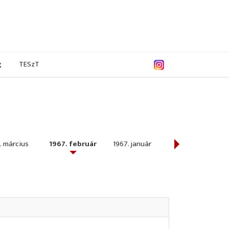
g
TESzT
. március
1967. február
1967. január
1966. december