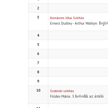
2
3
Komáromi Jókai Színház
Rejt
Ernest Dudley - Arthur Watkyn
4
5
6
7
8
9
10
Szatmári színház
A hetedik az áruló
Földes Mária