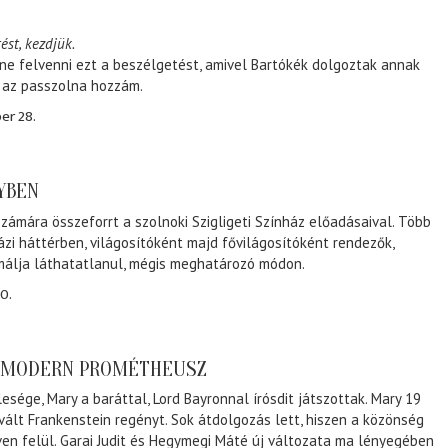
ést, kezdjük.
ene felvenni ezt a beszélgetést, amivel Bartókék dolgoztak annak
, az passzolna hozzám.
er 28.
NYBEN
zámára összeforrt a szolnoki Szigligeti Színház előadásaival. Több
ázi háttérben, világosítóként majd fővilágosítóként rendezők,
málja láthatatlanul, mégis meghatározó módon.
0.
A MODERN PROMÉTHEUSZ
lesége, Mary a baráttal, Lord Bayronnal írósdit játszottak. Mary 19
 vált Frankenstein regényt. Sok átdolgozás lett, hiszen a közönség
éven felül. Garai Judit és Hegymegi Máté új változata ma lényegében