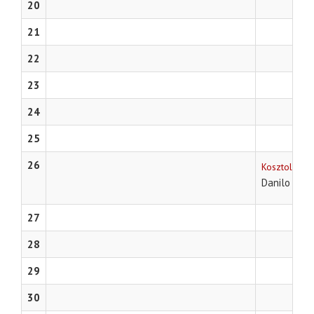
20
21
22
23
24
25
26
Kosztolányi
Danilo Kiš
27
28
29
30