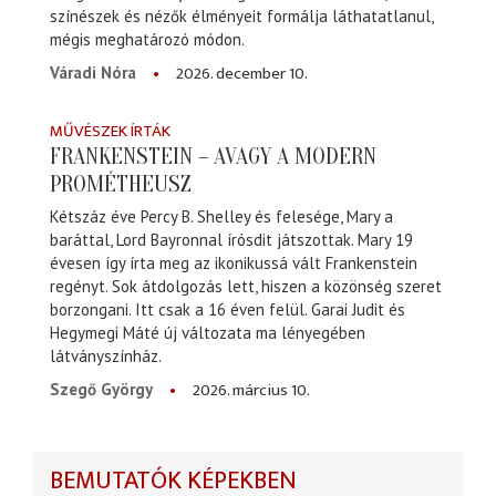
színészek és nézők élményeit formálja láthatatlanul,
mégis meghatározó módon.
2026. december 10.
Váradi Nóra
MŰVÉSZEK ÍRTÁK
FRANKENSTEIN – AVAGY A MODERN
PROMÉTHEUSZ
Kétszáz éve Percy B. Shelley és felesége, Mary a
baráttal, Lord Bayronnal írósdit játszottak. Mary 19
évesen így írta meg az ikonikussá vált Frankenstein
regényt. Sok átdolgozás lett, hiszen a közönség szeret
borzongani. Itt csak a 16 éven felül. Garai Judit és
Hegymegi Máté új változata ma lényegében
látványszínház.
2026. március 10.
Szegő György
BEMUTATÓK KÉPEKBEN