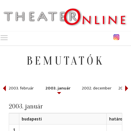
Toggle main menu visibility
BEMUTATÓK
2003. február
2003. január
2002. december
2002.
2003. január
budapesti
határon tú
1