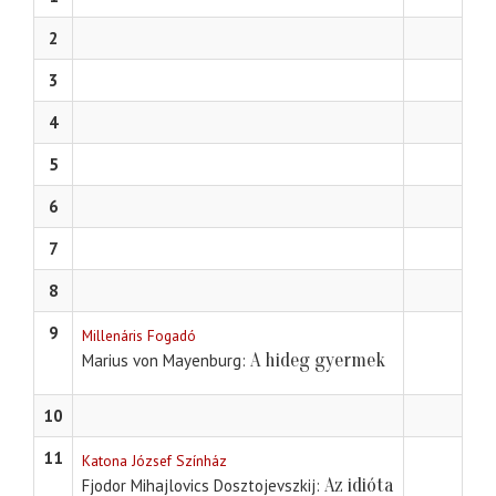
2
3
4
5
6
7
8
9
Millenáris Fogadó
A hideg gyermek
Marius von Mayenburg
10
11
Katona József Színház
Az idióta
Fjodor Mihajlovics Dosztojevszkij