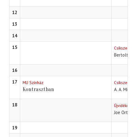
12
13
14
15
Csíkszeredai
Bertolt Bre
16
17
MU Színház
Csíkszeredai 
Kontrasztban
A. A. Milne
18
Újvidéki Szí
Joe Orton
19