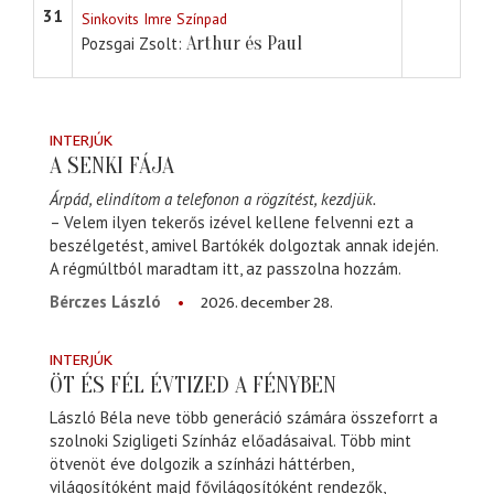
31
Sinkovits Imre Színpad
Arthur és Paul
Pozsgai Zsolt
INTERJÚK
A SENKI FÁJA
Árpád, elindítom a telefonon a rögzítést, kezdjük.
– Velem ilyen tekerős izével kellene felvenni ezt a
beszélgetést, amivel Bartókék dolgoztak annak idején.
A régmúltból maradtam itt, az passzolna hozzám.
2026. december 28.
Bérczes László
INTERJÚK
ÖT ÉS FÉL ÉVTIZED A FÉNYBEN
László Béla neve több generáció számára összeforrt a
szolnoki Szigligeti Színház előadásaival. Több mint
ötvenöt éve dolgozik a színházi háttérben,
világosítóként majd fővilágosítóként rendezők,