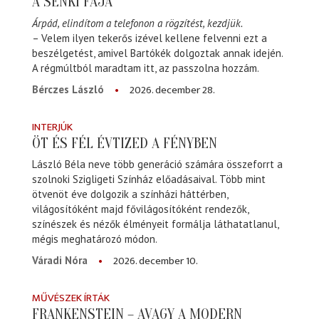
A SENKI FÁJA
Árpád, elindítom a telefonon a rögzítést, kezdjük.
– Velem ilyen tekerős izével kellene felvenni ezt a
beszélgetést, amivel Bartókék dolgoztak annak idején.
A régmúltból maradtam itt, az passzolna hozzám.
2026. december 28.
Bérczes László
INTERJÚK
ÖT ÉS FÉL ÉVTIZED A FÉNYBEN
László Béla neve több generáció számára összeforrt a
szolnoki Szigligeti Színház előadásaival. Több mint
ötvenöt éve dolgozik a színházi háttérben,
világosítóként majd fővilágosítóként rendezők,
színészek és nézők élményeit formálja láthatatlanul,
mégis meghatározó módon.
2026. december 10.
Váradi Nóra
MŰVÉSZEK ÍRTÁK
FRANKENSTEIN – AVAGY A MODERN