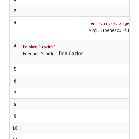
2
3
Temesvári Csiky Gergely Sz
A rejt
Virgil Stoenescu
4
Kecskeméti színház
Don Carlos
Friedrich Schiller
5
6
7
8
9
10