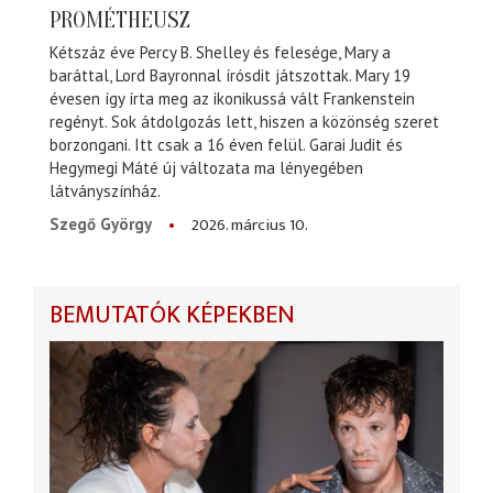
PROMÉTHEUSZ
Kétszáz éve Percy B. Shelley és felesége, Mary a
baráttal, Lord Bayronnal írósdit játszottak. Mary 19
évesen így írta meg az ikonikussá vált Frankenstein
regényt. Sok átdolgozás lett, hiszen a közönség szeret
borzongani. Itt csak a 16 éven felül. Garai Judit és
Hegymegi Máté új változata ma lényegében
látványszínház.
2026. március 10.
Szegő György
BEMUTATÓK KÉPEKBEN