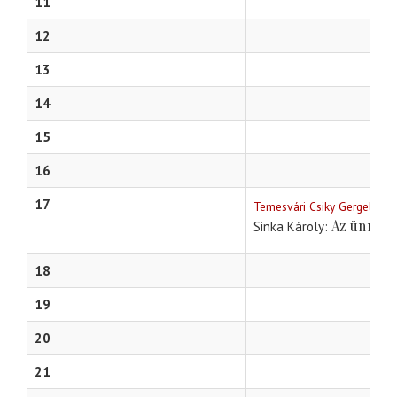
11
12
13
14
15
16
17
Temesvári Csiky Gergely Sz
Az ünnepl
Sinka Károly
18
19
20
21