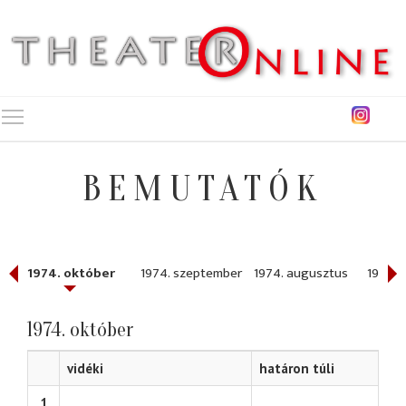
Toggle main menu visibility
BEMUTATÓK
r
1974. október
1974. szeptember
1974. augusztus
1974. j
1974. október
vidéki
határon túli
1