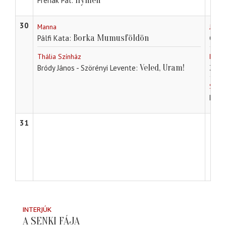
Hymen
Frenák Pál
30
Manna
Jókai
Borka Mumusföldön
Pálfi Kata
Geor
Thália Színház
Debre
Veled, Uram!
Bródy János - Szörényi Levente
Zalán
Szege
Davi
31
INTERJÚK
A SENKI FÁJA