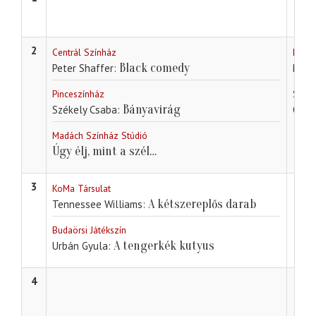
2
Centrál Színház
Debre
Black comedy
Peter Shaffer
Madá
Pinceszínház
Széke
Bányavirág
Székely Csaba
Osztr
Madách Színház Stúdió
Úgy élj, mint a szél…
3
KoMa Társulat
A kétszereplős darab
Tennessee Williams
Budaörsi Játékszín
A tengerkék kutyus
Urbán Gyula
4