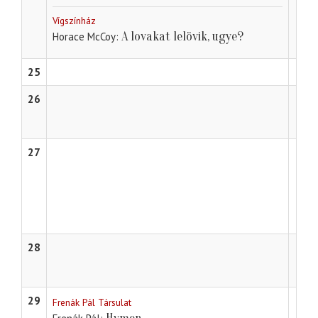
Vígszínház
A lovakat lelövik, ugye?
Horace McCoy
25
26
27
28
29
Frenák Pál Társulat