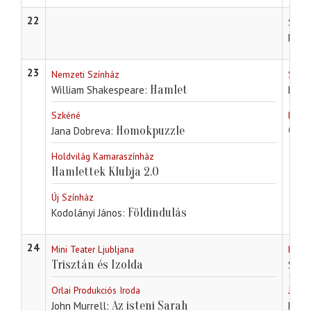
22
Studi
Kárpá
23
Nemzeti Színház
Szoln
Hamlet
William Shakespeare
Huny
Szkéné
Egri 
Homokpuzzle
Csík
Jana Dobreva
Holdvilág Kamaraszínház
Hamlettek Klubja 2.0
Új Színház
Földindulás
Kodolányi János
24
Mini Teater Ljubljana
Nyíre
Trisztán és Izolda
Sütő
Orlai Produkciós Iroda
Jásza
Az isteni Sarah
John Murrell
Lajta