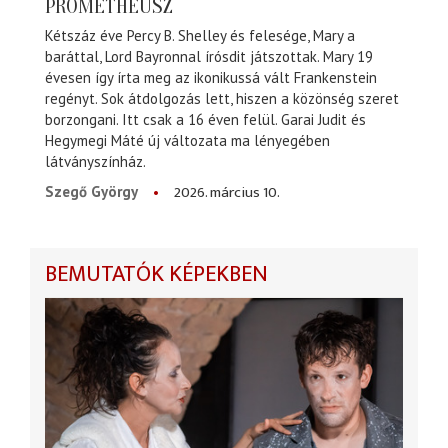
PROMÉTHEUSZ
Kétszáz éve Percy B. Shelley és felesége, Mary a
baráttal, Lord Bayronnal írósdit játszottak. Mary 19
évesen így írta meg az ikonikussá vált Frankenstein
regényt. Sok átdolgozás lett, hiszen a közönség szeret
borzongani. Itt csak a 16 éven felül. Garai Judit és
Hegymegi Máté új változata ma lényegében
látványszínház.
2026. március 10.
Szegő György
BEMUTATÓK KÉPEKBEN