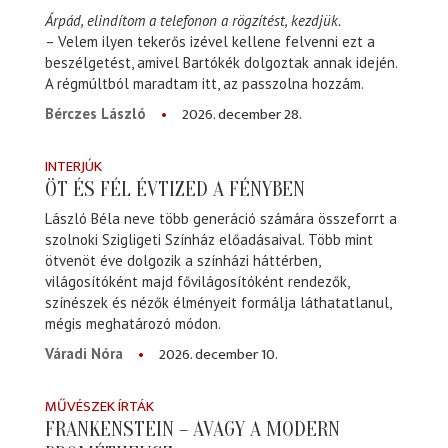
Árpád, elindítom a telefonon a rögzítést, kezdjük.
– Velem ilyen tekerős izével kellene felvenni ezt a
beszélgetést, amivel Bartókék dolgoztak annak idején.
A régmúltból maradtam itt, az passzolna hozzám.
2026. december 28.
Bérczes László
INTERJÚK
ÖT ÉS FÉL ÉVTIZED A FÉNYBEN
László Béla neve több generáció számára összeforrt a
szolnoki Szigligeti Színház előadásaival. Több mint
ötvenöt éve dolgozik a színházi háttérben,
világosítóként majd fővilágosítóként rendezők,
színészek és nézők élményeit formálja láthatatlanul,
mégis meghatározó módon.
2026. december 10.
Váradi Nóra
MŰVÉSZEK ÍRTÁK
FRANKENSTEIN – AVAGY A MODERN