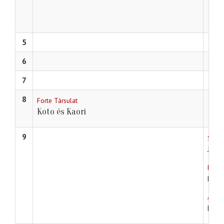
5
6
7
8
Forte Társulat
Koto és Kaori
9
Studi
Jon 
Nyíre
Néme
Arany
Burá