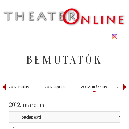
Toggle main menu visibility
BEMUTATÓK
2012. május
2012. április
2012. március
2012. 
2012. március
budapesti
vidé
1