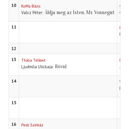
10
KoMa Bázis
Győri
Áldja meg az Isten, Mr. Vonnegut
Valcz Péter
Geor
11
Petőf
Máté 
12
13
Thália Télikert
Egri 
Rövid
Agri
Ljudmila Ulickaja
14
Weöre
Móri
15
16
Pesti Színház