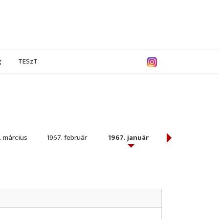
g
TESzT
. március
1967. február
1967. január
1966. december