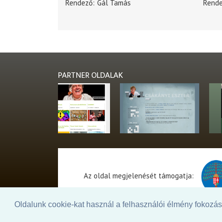
Rendező
Gál Tamás
Rend
PARTNER OLDALAK
Az oldal megjelenését támogatja:
Oldalunk cookie-kat használ a felhasználói élmény fokozásá