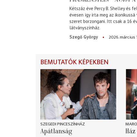
Kétszáz éve Percy B. Shelley és fe
évesen így írta meg az ikonikussá
szeret borzongani. Itt csak a 16 
látványszínház.
2026. március 
Szegő György
BEMUTATÓK KÉPEKBEN
SZEGEDI PINCESZÍNHÁZ
MARO
Apátlanság
Ház 