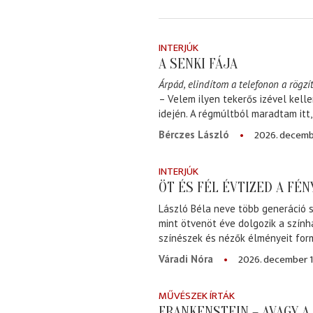
INTERJÚK
A SENKI FÁJA
Árpád, elindítom a telefonon a rögzít
– Velem ilyen tekerős izével kell
idején. A régmúltból maradtam itt
2026. decemb
Bérczes László
INTERJÚK
ÖT ÉS FÉL ÉVTIZED A FÉ
László Béla neve több generáció s
mint ötvenöt éve dolgozik a szính
színészek és nézők élményeit for
2026. december 1
Váradi Nóra
MŰVÉSZEK ÍRTÁK
FRANKENSTEIN – AVAGY 