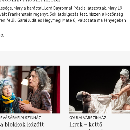
lesége, Mary a baráttal, Lord Bayronnal írósdit játszottak. Mary 19
 vált Frankenstein regényt. Sok átdolgozás lett, hiszen a közönség
éven felül. Garai Judit és Hegymegi Máté új változata ma lényegében
10.
SVÁSÁRHELYI SZINHÁZ
GYULAI VÁRSZÍNHÁZ
a blokkok között
Ikrek – kettő