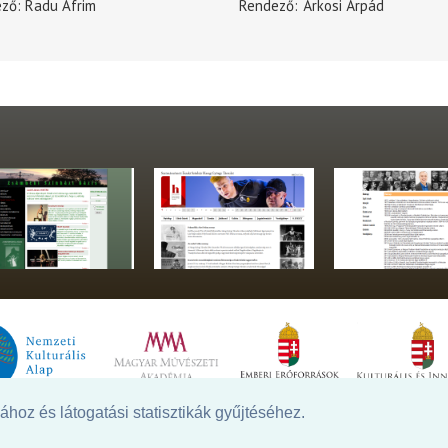
ező
Radu Afrim
Rendező
Árkosi Árpád
hoz és látogatási statisztikák gyűjtéséhez.