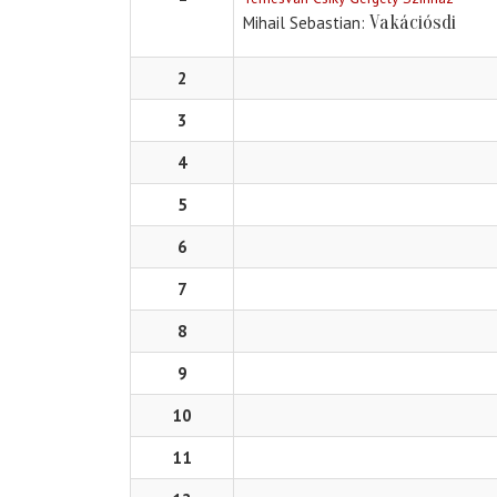
Vakációsdi
Mihail Sebastian
2
3
4
5
6
7
8
9
10
11