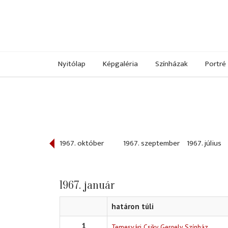
Nyitólap
Képgaléria
Színházak
Portré
967. november
1967. október
1967. szeptember
1967. július
1967. január
határon túli
1
Temesvári Csiky Gergely Színház