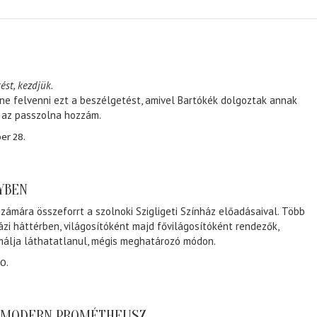
ést, kezdjük.
ene felvenni ezt a beszélgetést, amivel Bartókék dolgoztak annak
, az passzolna hozzám.
er 28.
NYBEN
zámára összeforrt a szolnoki Szigligeti Színház előadásaival. Több
ázi háttérben, világosítóként majd fővilágosítóként rendezők,
málja láthatatlanul, mégis meghatározó módon.
0.
A MODERN PROMÉTHEUSZ