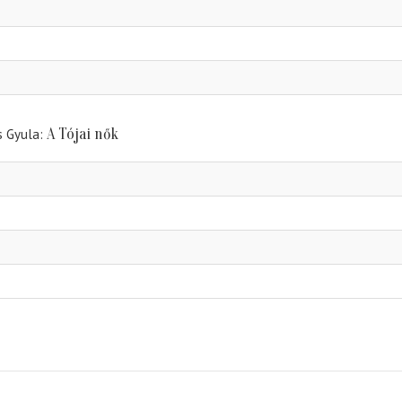
A Tójai nők
és Gyula