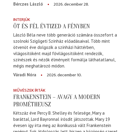
2026. december 28.
Bérczes László
INTERJÚK
ÖT ÉS FÉL ÉVTIZED A FÉNYBEN
László Béla neve több generáció számára összeforrt a
szolnoki Szigligeti Színház előadásaival. Több mint
ötvenöt éve dolgozik a színházi háttérben,
világosítóként majd fővilágosítóként rendezők,
színészek és nézők élményeit formálja láthatatlanul,
mégis meghatározó módon.
2026. december 10.
Váradi Nóra
MŰVÉSZEK ÍRTÁK
FRANKENSTEIN – AVAGY A MODERN
PROMÉTHEUSZ
Kétszáz éve Percy B. Shelley és felesége, Mary a
baráttal, Lord Bayronnal írósdit játszottak. Mary 19
évesen így írta meg az ikonikussá vált Frankenstein
regényt. Sok átdolgozás lett, hiszen a közönség szeret