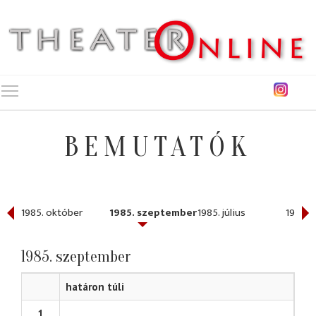
Toggle main menu visibility
BEMUTATÓK
r
1985. október
1985. szeptember
1985. július
1985. j
1985. szeptember
határon túli
1