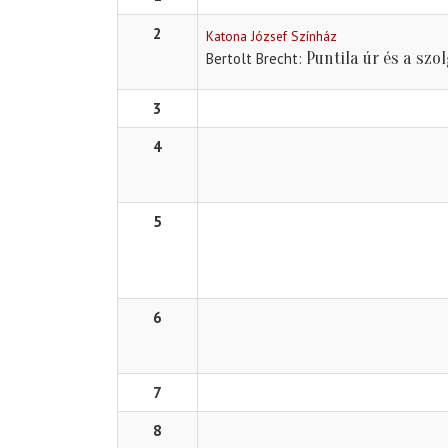
2
Katona József Színház
Puntila úr és a szo
Bertolt Brecht
3
4
5
6
7
8