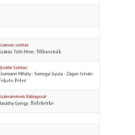
Szatmári színház
Mihasznák
Szákás Tóth Péter
Újvidéki Színház
Eisemann Mihály - Somogyi Gyula - Zágon István
Fekete Péter
Szatmárnémeti Bábtagozat
Hófehérke
Baráthy György