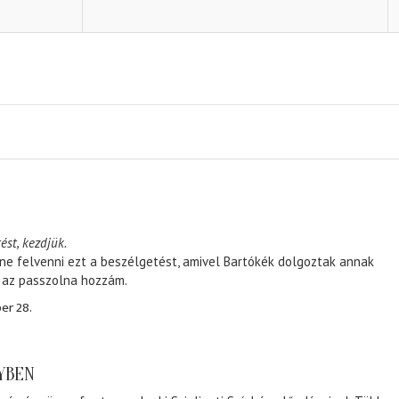
ést, kezdjük.
ene felvenni ezt a beszélgetést, amivel Bartókék dolgoztak annak
, az passzolna hozzám.
er 28.
NYBEN