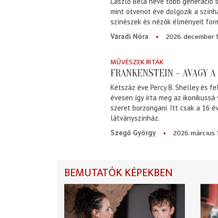
László Béla neve több generáció s
mint ötvenöt éve dolgozik a szính
színészek és nézők élményeit for
2026. december 1
Váradi Nóra
MŰVÉSZEK ÍRTÁK
FRANKENSTEIN – AVAGY 
Kétszáz éve Percy B. Shelley és fe
évesen így írta meg az ikonikussá
szeret borzongani. Itt csak a 16 
látványszínház.
2026. március 
Szegő György
BEMUTATÓK KÉPEKBEN