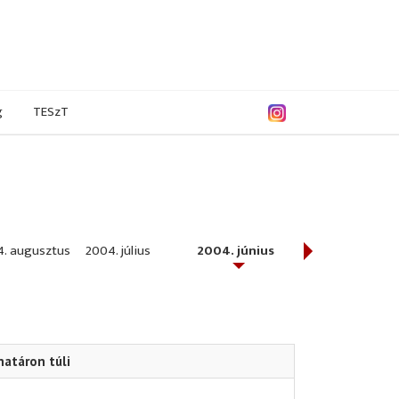
g
TESzT
. augusztus
2004. július
2004. június
2004. május
határon túli