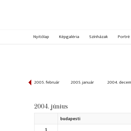
Nyitólap
Képgaléria
Színházak
Portré
005. március
2005. február
2005. január
2004. decem
2004. június
budapesti
1