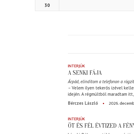
30
INTERJÚK
A SENKI FÁJA
Árpád, elindítom a telefonon a rögzít
– Velem ilyen tekerős izével kell
idején. A régmúltból maradtam itt
2026. decemb
Bérczes László
INTERJÚK
ÖT ÉS FÉL ÉVTIZED A FÉ