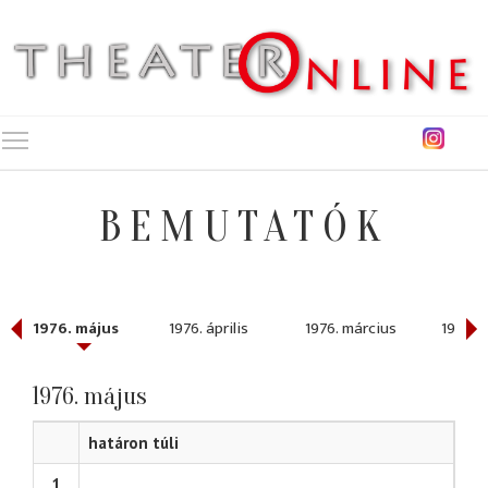
Toggle main menu visibility
BEMUTATÓK
1976. május
1976. április
1976. március
1976. 
1976. május
határon túli
1