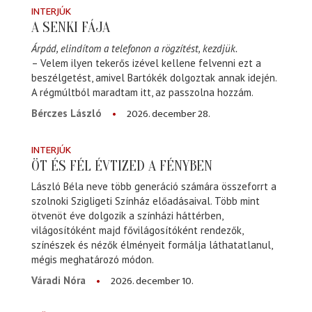
INTERJÚK
A SENKI FÁJA
Árpád, elindítom a telefonon a rögzítést, kezdjük.
– Velem ilyen tekerős izével kellene felvenni ezt a
beszélgetést, amivel Bartókék dolgoztak annak idején.
A régmúltból maradtam itt, az passzolna hozzám.
2026. december 28.
Bérczes László
INTERJÚK
ÖT ÉS FÉL ÉVTIZED A FÉNYBEN
László Béla neve több generáció számára összeforrt a
szolnoki Szigligeti Színház előadásaival. Több mint
ötvenöt éve dolgozik a színházi háttérben,
világosítóként majd fővilágosítóként rendezők,
színészek és nézők élményeit formálja láthatatlanul,
mégis meghatározó módon.
2026. december 10.
Váradi Nóra