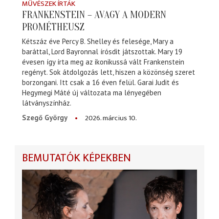
MŰVÉSZEK ÍRTÁK
FRANKENSTEIN – AVAGY A MODERN
PROMÉTHEUSZ
Kétszáz éve Percy B. Shelley és felesége, Mary a
baráttal, Lord Bayronnal írósdit játszottak. Mary 19
évesen így írta meg az ikonikussá vált Frankenstein
regényt. Sok átdolgozás lett, hiszen a közönség szeret
borzongani. Itt csak a 16 éven felül. Garai Judit és
Hegymegi Máté új változata ma lényegében
látványszínház.
2026. március 10.
Szegő György
BEMUTATÓK KÉPEKBEN