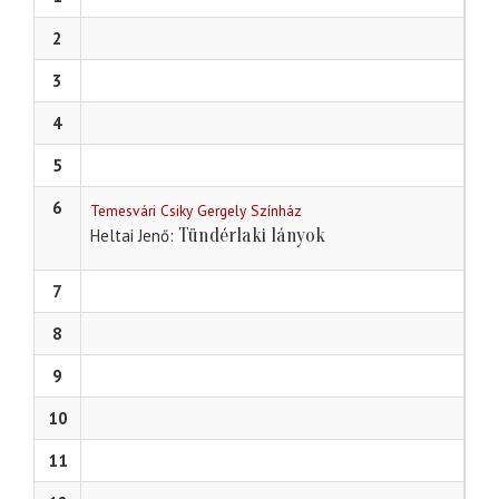
2
3
4
5
6
Temesvári Csiky Gergely Színház
Tündérlaki lányok
Heltai Jenő
7
8
9
10
11