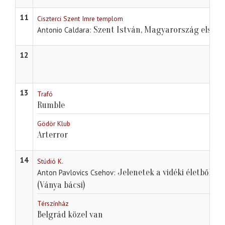
11
Ciszterci Szent Imre templom
Szent István, Magyarország első ki
Antonio Caldara
12
13
Trafó
Rumble
Gödör Klub
Arterror
14
Stúdió K.
Jelenetek a vidéki életből
Anton Pavlovics Csehov
(Ványa bácsi)
Térszínház
Belgrád közel van