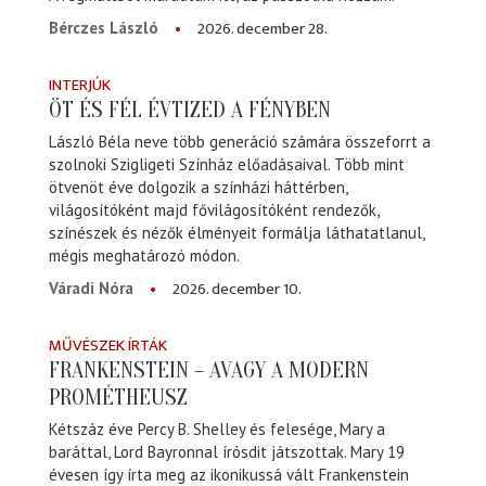
2026. december 28.
Bérczes László
INTERJÚK
ÖT ÉS FÉL ÉVTIZED A FÉNYBEN
László Béla neve több generáció számára összeforrt a
szolnoki Szigligeti Színház előadásaival. Több mint
ötvenöt éve dolgozik a színházi háttérben,
világosítóként majd fővilágosítóként rendezők,
színészek és nézők élményeit formálja láthatatlanul,
mégis meghatározó módon.
2026. december 10.
Váradi Nóra
MŰVÉSZEK ÍRTÁK
FRANKENSTEIN – AVAGY A MODERN
PROMÉTHEUSZ
Kétszáz éve Percy B. Shelley és felesége, Mary a
baráttal, Lord Bayronnal írósdit játszottak. Mary 19
évesen így írta meg az ikonikussá vált Frankenstein