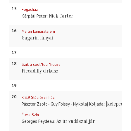
15
Fogasház
Nick Carter
Kárpáti Péter
16
Merlin kamaraterem
Gagarin lányai
17
18
Szikra cool*tour*house
Piccadilly cirkusz
19
20
R.S.9 Stúdiószínház
[kelepce]
Pásztor Zsolt - Guy Foissy - Nyikolaj Koljada
Éless Szín
Az úr vadászni jár
Georges Feydeau