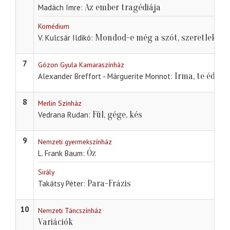
Az ember tragédiája
Madách Imre
Komédium
Mondod-e még a szót, szeretlek?
V. Kulcsár Ildikó
7
Gózon Gyula Kamaraszínház
Irma, te édes!
Alexander Breffort - Márguerite Monnot
8
Merlin Színház
Fül, gége, kés
Vedrana Rudan
9
Nemzeti gyermekszínház
Óz
L. Frank Baum
Sirály
Para-Frázis
Takátsy Péter
10
Nemzeti Táncszínház
Variációk