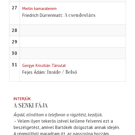
27
Merlin kamaraterem
A csendestárs
Friedrich Dürrenmatt
28
29
30
31
Gergye Krisztián Társulat
Inside / Belső
Fejes Ádám
INTERJÚK
A SENKI FÁJA
Árpád, elindítom a telefonon a rögzítést, kezdjük.
– Velem ilyen tekerős izével kellene felvenni ezt a
beszélgetést, amivel Bartókék dolgoztak annak idején.
A régmúltból maradtam itt, az passzolna hozzám.