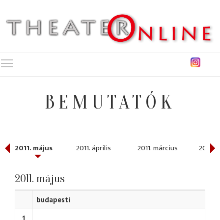
Toggle main menu visibility
BEMUTATÓK
2011. május
2011. április
2011. március
2011. f
2011. május
budapesti
1