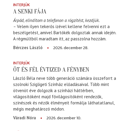
INTERJÚK
A SENKI FÁJA
Árpád, elindítom a telefonon a rögzítést, kezdjük.
– Velem ilyen tekerős izével kellene felvenni ezt a
beszélgetést, amivel Bartókék dolgoztak annak idején.
A régmúltból maradtam itt, az passzolna hozzám.
2026. december 28.
Bérczes László
INTERJÚK
ÖT ÉS FÉL ÉVTIZED A FÉNYBEN
László Béla neve több generáció számára összeforrt a
szolnoki Szigligeti Színház előadásaival. Több mint
ötvenöt éve dolgozik a színházi háttérben,
világosítóként majd fővilágosítóként rendezők,
színészek és nézők élményeit formálja láthatatlanul,
mégis meghatározó módon.
2026. december 10.
Váradi Nóra