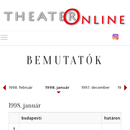
Toggle main menu visibility
BEMUTATÓK
1998. február
1998. január
1997. december
1997. 
1998. január
budapesti
határon túli
1