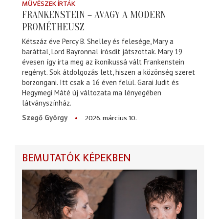
MŰVÉSZEK ÍRTÁK
FRANKENSTEIN – AVAGY A MODERN
PROMÉTHEUSZ
Kétszáz éve Percy B. Shelley és felesége, Mary a
baráttal, Lord Bayronnal írósdit játszottak. Mary 19
évesen így írta meg az ikonikussá vált Frankenstein
regényt. Sok átdolgozás lett, hiszen a közönség szeret
borzongani. Itt csak a 16 éven felül. Garai Judit és
Hegymegi Máté új változata ma lényegében
látványszínház.
2026. március 10.
Szegő György
BEMUTATÓK KÉPEKBEN