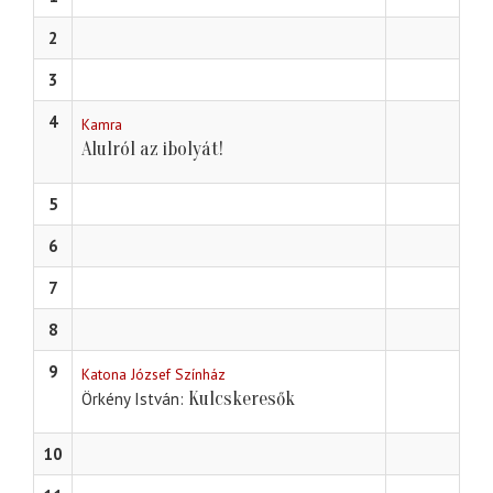
2
3
4
Kamra
Alulról az ibolyát!
5
6
7
8
9
Katona József Színház
Kulcskeresők
Örkény István
10