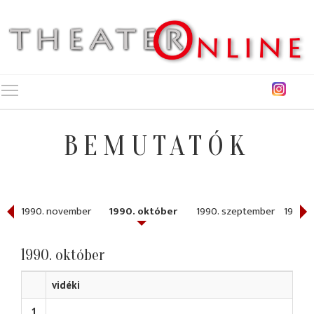
Toggle main menu visibility
BEMUTATÓK
r
1990. november
1990. október
1990. szeptember
1990. 
1990. október
vidéki
1