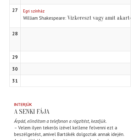
27
Egri színház
Vízkereszt vagy amit akartok
William Shakespeare
28
29
30
31
INTERJÚK
A SENKI FÁJA
Árpád, elindítom a telefonon a rögzítést, kezdjük.
– Velem ilyen tekerős izével kellene felvenni ezt a
beszélgetést, amivel Bartókék dolgoztak annak idején.