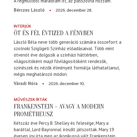
A régmúltból maradtam itt, az passzolna hozzám.
2026. december 28.
Bérczes László
INTERJÚK
ÖT ÉS FÉL ÉVTIZED A FÉNYBEN
László Béla neve több generáció számára összeforrt a
szolnoki Szigligeti Színház előadásaival. Több mint
ötvenöt éve dolgozik a színházi háttérben,
világosítóként majd fővilágosítóként rendezők,
színészek és nézők élményeit formálja láthatatlanul,
mégis meghatározó módon.
2026. december 10.
Váradi Nóra
MŰVÉSZEK ÍRTÁK
FRANKENSTEIN – AVAGY A MODERN
PROMÉTHEUSZ
Kétszáz éve Percy B. Shelley és felesége, Mary a
baráttal, Lord Bayronnal írósdit játszottak. Mary 19
évesen így írta meg az ikonikussá vált Frankenstein