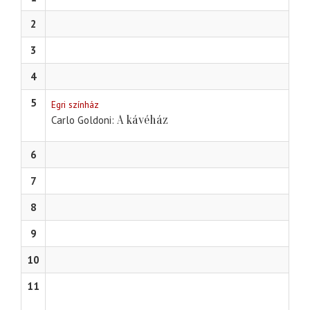
2
3
4
5
Egri színház
A kávéház
Carlo Goldoni
6
7
8
9
10
11