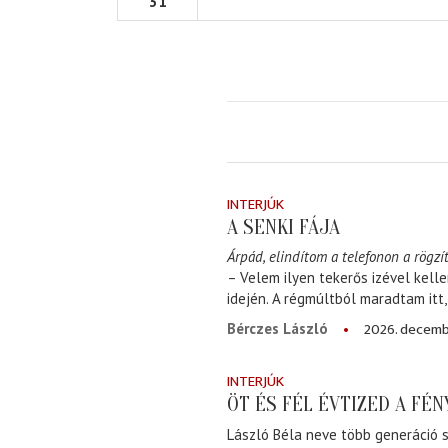
31
INTERJÚK
A SENKI FÁJA
Árpád, elindítom a telefonon a rögzít
– Velem ilyen tekerős izével kell
idején. A régmúltból maradtam itt
2026. decemb
Bérczes László
INTERJÚK
ÖT ÉS FÉL ÉVTIZED A FÉ
László Béla neve több generáció s