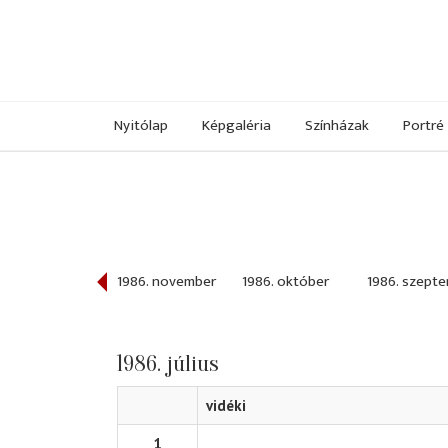
Nyitólap
Képgaléria
Színházak
Portré
986. december
1986. november
1986. október
1986. szept
1986. július
vidéki
1