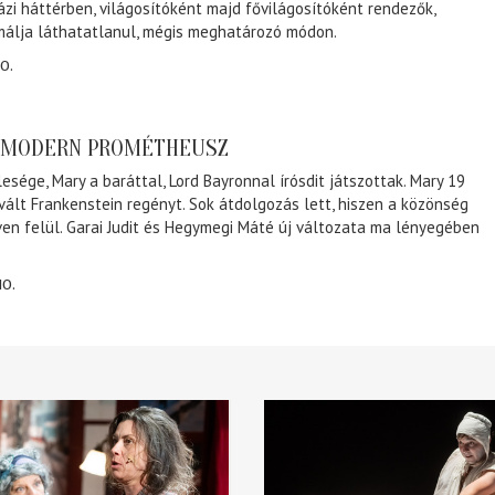
ázi háttérben, világosítóként majd fővilágosítóként rendezők,
málja láthatatlanul, mégis meghatározó módon.
0.
A MODERN PROMÉTHEUSZ
lesége, Mary a baráttal, Lord Bayronnal írósdit játszottak. Mary 19
 vált Frankenstein regényt. Sok átdolgozás lett, hiszen a közönség
éven felül. Garai Judit és Hegymegi Máté új változata ma lényegében
10.