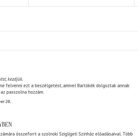
ést, kezdjük.
ene felvenni ezt a beszélgetést, amivel Bartókék dolgoztak annak
, az passzolna hozzám.
er 28.
NYBEN
zámára összeforrt a szolnoki Szigligeti Színház előadásaival. Több