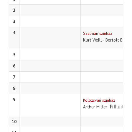
2
3
4
Szatmári színház
Kurt Weill - Bertolt Brech
5
6
7
8
9
Kolozsvári színház
Pillantás 
Arthur Miller
10