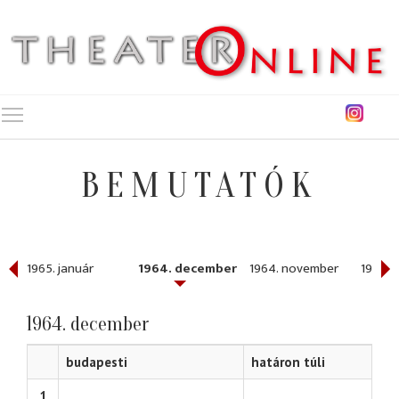
Toggle main menu visibility
BEMUTATÓK
1965. január
1964. december
1964. november
1964. 
1964. december
budapesti
határon túli
1