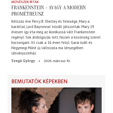
MŰVÉSZEK ÍRTÁK
FRANKENSTEIN – AVAGY A MODERN
PROMÉTHEUSZ
Kétszáz éve Percy B. Shelley és felesége, Mary a
baráttal, Lord Bayronnal írósdit játszottak. Mary 19
évesen így írta meg az ikonikussá vált Frankenstein
regényt. Sok átdolgozás lett, hiszen a közönség szeret
borzongani. Itt csak a 16 éven felül. Garai Judit és
Hegymegi Máté új változata ma lényegében
látványszínház.
2026. március 10.
Szegő György
BEMUTATÓK KÉPEKBEN