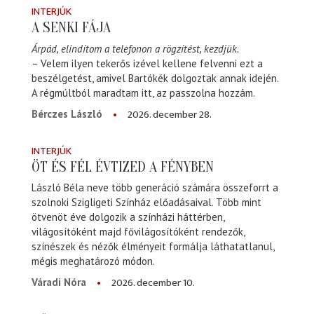
INTERJÚK
A SENKI FÁJA
Árpád, elindítom a telefonon a rögzítést, kezdjük.
– Velem ilyen tekerős izével kellene felvenni ezt a
beszélgetést, amivel Bartókék dolgoztak annak idején.
A régmúltból maradtam itt, az passzolna hozzám.
2026. december 28.
Bérczes László
INTERJÚK
ÖT ÉS FÉL ÉVTIZED A FÉNYBEN
László Béla neve több generáció számára összeforrt a
szolnoki Szigligeti Színház előadásaival. Több mint
ötvenöt éve dolgozik a színházi háttérben,
világosítóként majd fővilágosítóként rendezők,
színészek és nézők élményeit formálja láthatatlanul,
mégis meghatározó módon.
2026. december 10.
Váradi Nóra