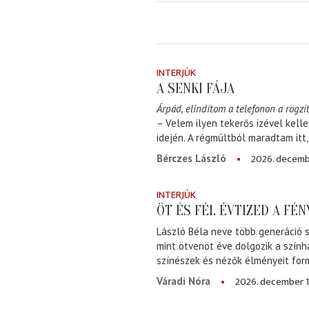
INTERJÚK
A SENKI FÁJA
Árpád, elindítom a telefonon a rögzít
– Velem ilyen tekerős izével kell
idején. A régmúltból maradtam itt
2026. decemb
Bérczes László
INTERJÚK
ÖT ÉS FÉL ÉVTIZED A FÉ
László Béla neve több generáció s
mint ötvenöt éve dolgozik a szính
színészek és nézők élményeit for
2026. december 1
Váradi Nóra