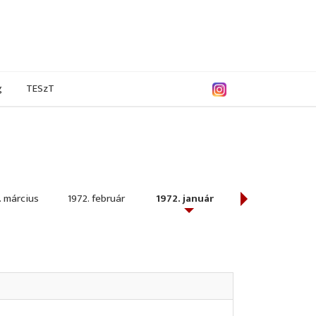
g
TESzT
. március
1972. február
1972. január
1971. december