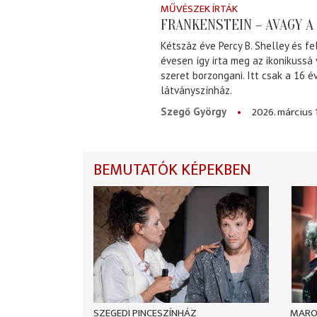
MŰVÉSZEK ÍRTÁK
FRANKENSTEIN – AVAGY 
Kétszáz éve Percy B. Shelley és fe
évesen így írta meg az ikonikussá
szeret borzongani. Itt csak a 16 
látványszínház.
2026. március 
Szegő György
BEMUTATÓK KÉPEKBEN
SZEGEDI PINCESZÍNHÁZ
MARO