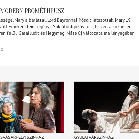
A MODERN PROMÉTHEUSZ
lesége, Mary a baráttal, Lord Bayronnal írósdit játszottak. Mary 19
 vált Frankenstein regényt. Sok átdolgozás lett, hiszen a közönség
éven felül. Garai Judit és Hegymegi Máté új változata ma lényegében
10.
SVÁSÁRHELYI SZINHÁZ
GYULAI VÁRSZÍNHÁZ