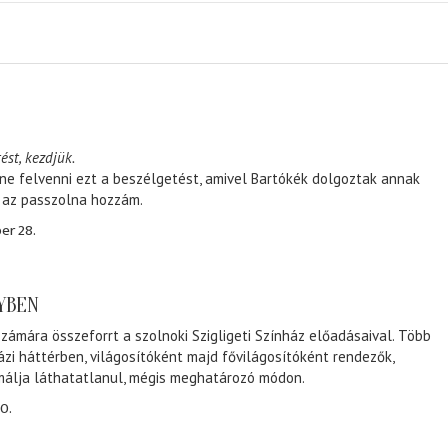
ést, kezdjük.
ene felvenni ezt a beszélgetést, amivel Bartókék dolgoztak annak
, az passzolna hozzám.
er 28.
NYBEN
zámára összeforrt a szolnoki Szigligeti Színház előadásaival. Több
ázi háttérben, világosítóként majd fővilágosítóként rendezők,
málja láthatatlanul, mégis meghatározó módon.
0.