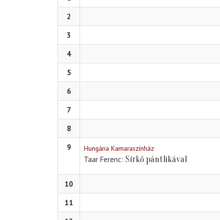
2
3
4
5
6
7
8
9
Hungária Kamaraszínház
Sírkő pántlikával
Taar Ferenc
10
11