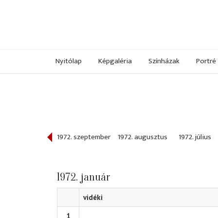
Nyitólap
Képgaléria
Színházak
Portré
972. október
1972. szeptember
1972. augusztus
1972. július
1972. január
vidéki
1